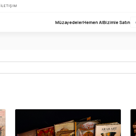
I
İLETIŞIM
Müzayedeler
Hemen Al
Bizimle Satın