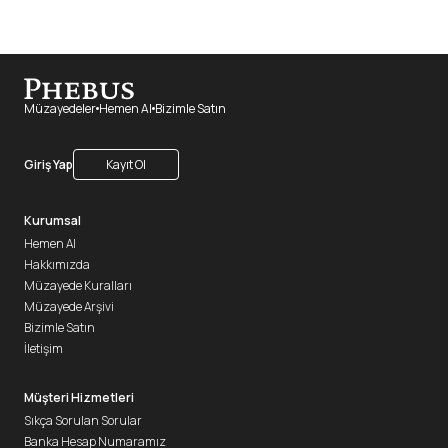
Müzayedeler
Hemen Al
Bizimle Satın
Giriş Yap
Kayıt Ol
Kurumsal
Hemen Al
Hakkımızda
Müzayede Kuralları
Müzayede Arşivi
Bizimle Satın
İletişim
Müşteri Hizmetleri
Sıkça Sorulan Sorular
Banka Hesap Numaramız