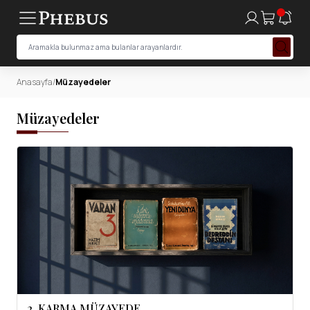
Anasayfa
/
Müzayedeler
Müzayedeler
2. KARMA MÜZAYEDE