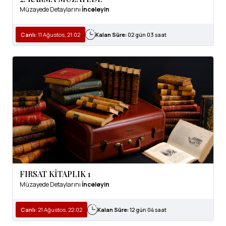
Müzayede Detaylarını
İnceleyin
Canlı:
11 Ağustos, 21:02
Kalan Süre:
02 gün 03 saat
FIRSAT KİTAPLIK 1
Müzayede Detaylarını
İnceleyin
Canlı:
21 Ağustos, 22:02
Kalan Süre:
12 gün 04 saat