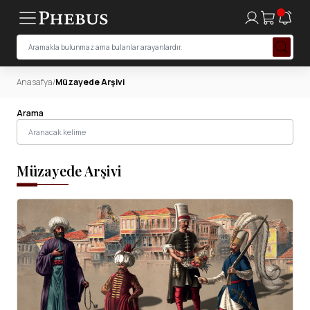
Anasafya
/
Müzayede Arşivi
Arama
Müzayede Arşivi