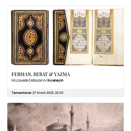
FERMAN, BERAT & YAZMA
Müzayede Detaylarını
İnceleyin
Tamamlandı :
27 Aralık 2025, 22:00