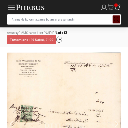
Anasayfa
/
Müzayedeler
/
NADİR
/
Lot : 13
Tamamlandı:
19 Şubat, 21:00