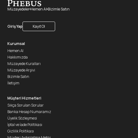
Müzayedeler
Hemen Al
Bizimle Satın
Giriş Yap
Kayıt Ol
Kurumsal
Hemen Al
Hakkımızda
Müzayede Kuralları
Müzayede Arşivi
Bizimle Satın
İletişim
Müşteri Hizmetleri
Sıkça Sorulan Sorular
Banka Hesap Numaramız
Üyelik Sözleşmesi
İptal ve İade Politikası
Gizlilik Politikası
Müşteri Aydınlatma Metni