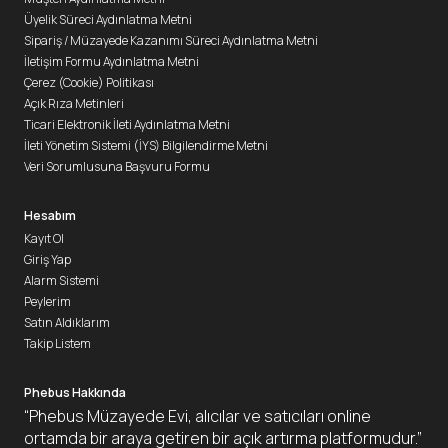
Üyelik Süreci Aydınlatma Metni
Sipariş / Müzayede Kazanımı Süreci Aydınlatma Metni
İletişim Formu Aydınlatma Metni
Çerez (Cookie) Politikası
Açık Rıza Metinleri
Ticari Elektronik İleti Aydınlatma Metni
İleti Yönetim Sistemi (İYS) Bilgilendirme Metni
Veri Sorumlusuna Başvuru Formu
Hesabım
Kayıt Ol
Giriş Yap
Alarm Sistemi
Peylerim
Satın Aldıklarım
Takip Listem
Phebus Hakkında
“Phebus Müzayede Evi, alıcılar ve satıcıları online
ortamda bir araya getiren bir açık artırma platformudur.”