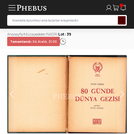
Anasayfa
/
Müzayedeler
/
NADİR
/
Lot : 39
Tamamlandı:
04 Aralık, 21:00