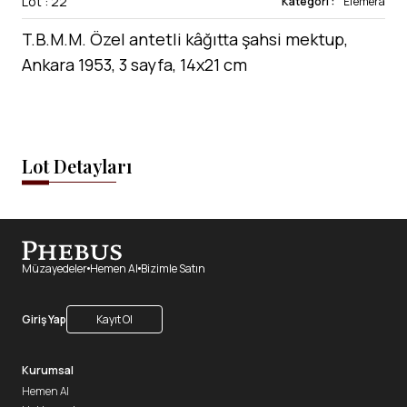
Lot : 22
Kategori :
Efemera
T.B.M.M. Özel antetli kâğıtta şahsi mektup,
Ankara 1953, 3 sayfa, 14x21 cm
Lot Detayları
Müzayedeler
Hemen Al
Bizimle Satın
Giriş Yap
Kayıt Ol
Kurumsal
Hemen Al