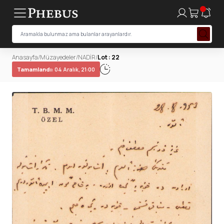
Anasayfa
/
Müzayedeler
/
NADİR
/
Lot : 22
Tamamlandı:
04 Aralık, 21:00