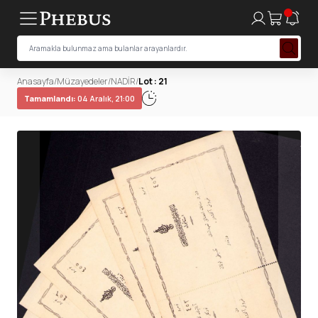
Anasayfa
/
Müzayedeler
/
NADİR
/
Lot : 21
Tamamlandı:
04 Aralık, 21:00