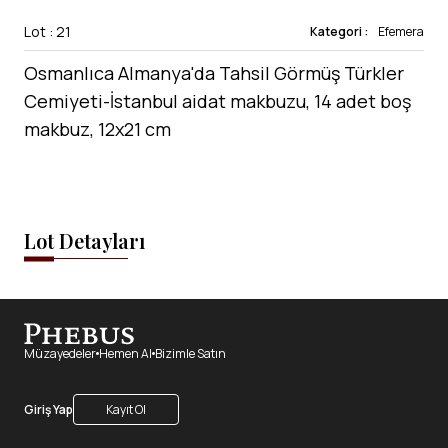
Lot : 21
Kategori :
Efemera
Osmanlıca Almanya'da Tahsil Görmüş Türkler
Cemiyeti-İstanbul aidat makbuzu, 14 adet boş
makbuz, 12x21 cm
Lot Detayları
Müzayedeler
Hemen Al
Bizimle Satın
Giriş Yap
Kayıt Ol