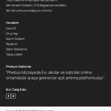
Ticari Elektronik İleti Aydınlatma Metni
İleti Yönetim Sistemi (İYS) Bilgilendirme Metni
Veri Sorumlusuna Başvuru Formu
Hesabım
Kayıt Ol
Giriş Yap
Alarm Sistemi
Peylerim
Satın Aldıklarım
Takip Listem
Phebus Hakkında
“Phebus Müzayede Evi, alıcılar ve satıcıları online
ortamda bir araya getiren bir açık artırma platformudur.”
Bizi Takip Edin
Copyright © 2020 PHEBUS Müzayede