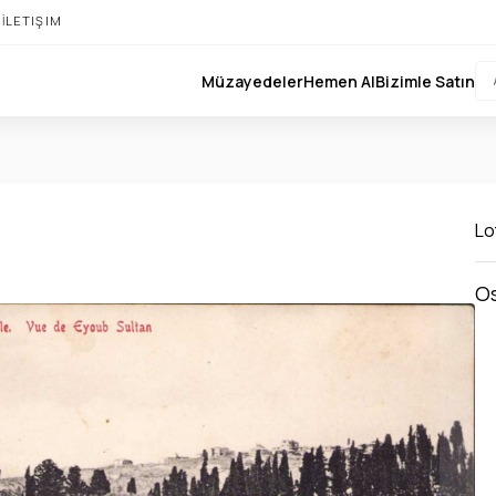
I
İLETIŞIM
Müzayedeler
Hemen Al
Bizimle Satın
Lot
Os