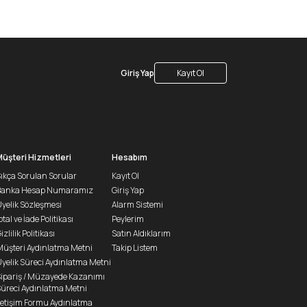
Giriş Yap
Kayıt Ol
Müşteri Hizmetleri
Hesabım
ıkça Sorulan Sorular
Kayıt Ol
Banka Hesap Numaramız
Giriş Yap
yelik Sözleşmesi
Alarm Sistemi
ptal ve İade Politikası
Peylerim
izlilik Politikası
Satın Aldıklarım
üşteri Aydınlatma Metni
Takip Listem
yelik Süreci Aydınlatma Metni
ipariş / Müzayede Kazanımı
üreci Aydınlatma Metni
letişim Formu Aydınlatma