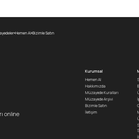
yedeler
Hemen Al
Bizimle Satın
Kurumsal
Hemen Al
S
Hakkımızda
Müzayede Kuralları
Ü
Müzayede Arşivi
İ
Bizimle Satın
G
İletişim
M
rı online
Ü
S
S
İ