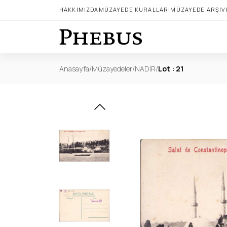
HAKKIMIZDA
MÜZAYEDE KURALLARI
MÜZAYEDE ARŞIV
Anasayfa
/
Müzayedeler
/
NADİR
/
Lot : 21