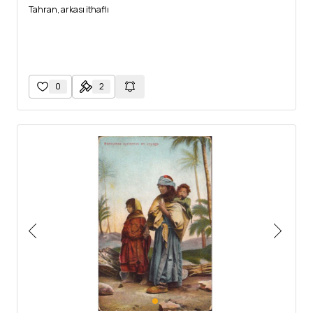
Tahran, arkası ithaflı
0
2