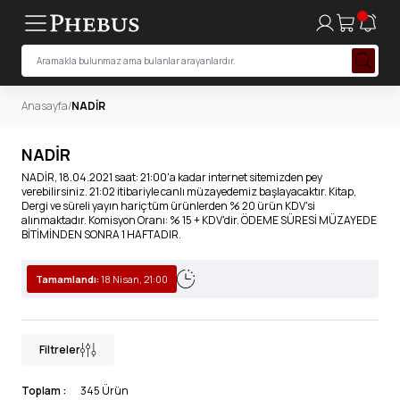
Anasayfa
/
NADİR
NADİR
NADİR, 18.04.2021 saat: 21:00'a kadar internet sitemizden pey
verebilirsiniz. 21:02 itibariyle canlı müzayedemiz başlayacaktır. Kitap,
Dergi ve süreli yayın hariç tüm ürünlerden % 20 ürün KDV'si
alınmaktadır. Komisyon Oranı: % 15 + KDV'dir. ÖDEME SÜRESİ MÜZAYEDE
BİTİMİNDEN SONRA 1 HAFTADIR.
Tamamlandı:
18 Nisan, 21:00
Filtreler
Toplam :
345 Ürün