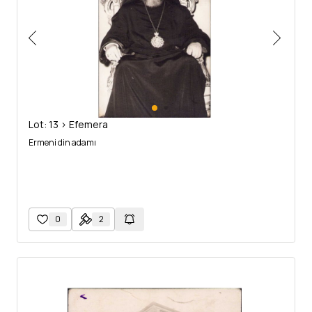
Lot: 13 > Efemera
Ermeni din adamı
0
2