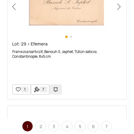
Lot: 29 > Efemera
Fransızca kartvizit, Banouh S. Japhet, Tütün satıcısı,
Constantinople, 8x5 cm
1
7
1
2
3
4
5
6
7