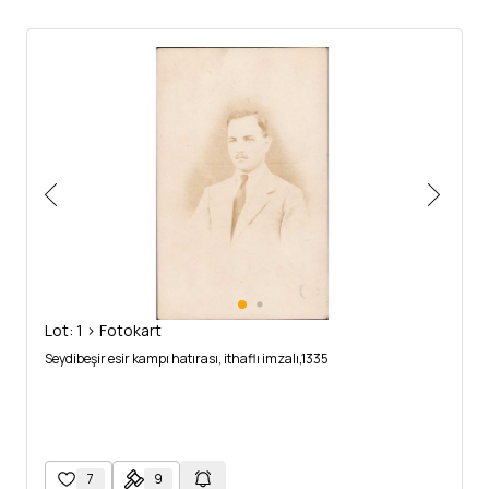
Lot: 1 > Fotokart
Seydibeşir esir kampı hatırası, ithaflı imzalı,1335
7
9