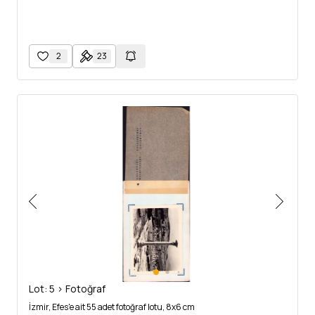
2
23
Lot: 5 > Fotoğraf
İzmir, Efes'e ait 55 adet fotoğraf lotu, 8x6 cm