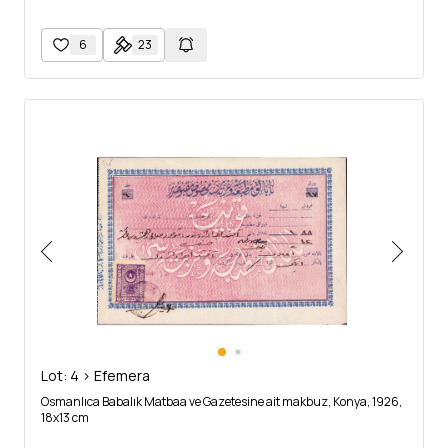
6
23
Lot: 4 > Efemera
Osmanlıca Babalık Matbaa ve Gazetesine ait makbuz, Konya, 1926,
18x13 cm