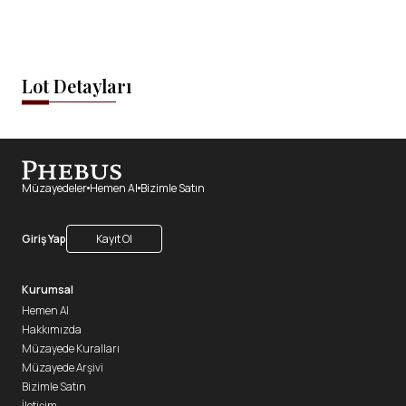
Lot Detayları
Müzayedeler
Hemen Al
Bizimle Satın
Giriş Yap
Kayıt Ol
Kurumsal
Hemen Al
Hakkımızda
Müzayede Kuralları
Müzayede Arşivi
Bizimle Satın
İletişim