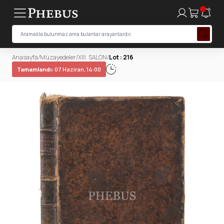
Anasayfa
/
Müzayedeler
/
XIII. SALON
/
Lot : 216
Tamamlandı:
07 Haziran, 14:00