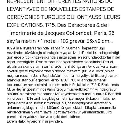
REPRESENTENT DIFFERENTES NATIONS DU
LEVANT AVEC DE NOUVELLES ESTAMPES DE
CEREMONIES TURQUES QUI ONT AUSSI LEURS
EXPLICATIONS, 1715, Des Caracteres & de l
´Imprimerie de Jacques Collombat, Paris, 26
sayfa metin + 1 nota + 102 gravür, 33x49 cm...
1699 ilâ 1711 yılları arasında Fransa´nın Osmanlı İmparatorluğu
nezdindeki büyükelçisi olarak görev yapan M. de Ferriol, burada geçirdiği
günlerde birçok krize ve skandala imza atmış; en sonunda doktorların deli
raporu verdiği elçi, Fransa tarafından görevinden azledilmişti. Ferriol,
akılalmaz skandalların yanı sıra Osmanlı dünyasını Avrupa´ya tanıtan
en etkili görsel kaynaklardan birine de imza atmıştır. Lale Devri´nin en
meşhur ressamı Jean-Baptiste Vanmour´u maiyetiyle birlikte elçi olarak
atandığı İstanbul´a getiren Ferriol, 1707-1708 yıllarında Osmanlı
toplumunun her kesimini resmettirmiştir. Bu tablolar, 1712-1713 yıllarında
M. Le Hey´in gözetiminde Paris´te oyulmuş ve ilk kez 1714 yılında gravür
albümü olarak yayımlanmıştır. Müzayedemizde sunduğumuz 1715 tarihli
ikinci basım; 1714 tarihli, açıklayıcı metin içermeyen ilk baskının aksine
gravürlerdeki figürlerin kim olduğunu, ne iş yaptığını ve kıyafetlerin
anlamını açıklayan metin bölümünü içermektedir. Kitapta, tamamı elle
renklendirilmiş 99 tam sayfa, 3 çift sayfa gravür yer almaktadır. Sırtı
panelli, altın yaldız dekor ve başlıklı deri cildinde.
Ekrem Hakkı Ayverdi’nin arşivinden.