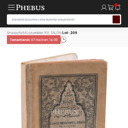
Anasayfa
/
Müzayedeler
/
XIII. SALON
/
Lot : 209
Tamamlandı:
07 Haziran, 14:00