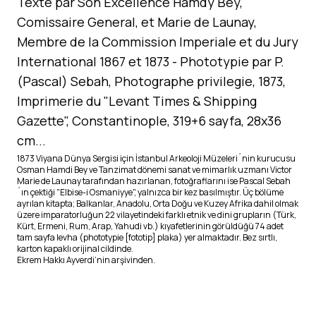
Texte par Son Excellence Hamdy Bey,
Comissaire General, et Marie de Launay,
Membre de la Commission Imperiale et du Jury
International 1867 et 1873 - Phototypie par P.
(Pascal) Sebah, Photographe privilegie, 1873,
Imprimerie du "Levant Times & Shipping
Gazette", Constantinople, 319+6 sayfa, 28x36
cm...
1873 Viyana Dünya Sergisi için İstanbul Arkeoloji Müzeleri´nin kurucusu
Osman Hamdi Bey ve Tanzimat dönemi sanat ve mimarlık uzmanı Victor
Marie de Launay tarafından hazırlanan, fotoğraflarını ise Pascal Sebah
´ın çektiği "Elbise-i Osmaniyye", yalnızca bir kez basılmıştır. Üç bölüme
ayrılan kitapta; Balkanlar, Anadolu, Orta Doğu ve Kuzey Afrika dahil olmak
üzere imparatorluğun 22 vilayetindeki farklı etnik ve dini grupların (Türk,
Kürt, Ermeni, Rum, Arap, Yahudi vb.) kıyafetlerinin görüldüğü 74 adet
tam sayfa levha (phototypie [fototip] plaka) yer almaktadır. Bez sırtlı,
karton kapaklı orijinal cildinde.
Ekrem Hakkı Ayverdi’nin arşivinden.