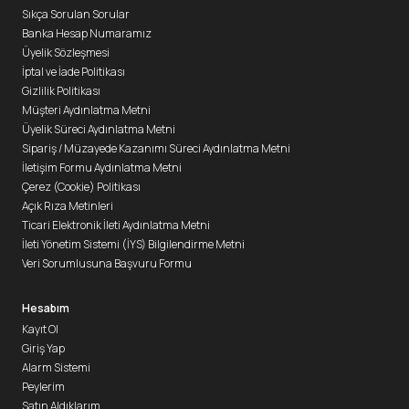
Sıkça Sorulan Sorular
Banka Hesap Numaramız
Üyelik Sözleşmesi
İptal ve İade Politikası
Gizlilik Politikası
Müşteri Aydınlatma Metni
Üyelik Süreci Aydınlatma Metni
Sipariş / Müzayede Kazanımı Süreci Aydınlatma Metni
İletişim Formu Aydınlatma Metni
Çerez (Cookie) Politikası
Açık Rıza Metinleri
Ticari Elektronik İleti Aydınlatma Metni
İleti Yönetim Sistemi (İYS) Bilgilendirme Metni
Veri Sorumlusuna Başvuru Formu
Hesabım
Kayıt Ol
Giriş Yap
Alarm Sistemi
Peylerim
Satın Aldıklarım