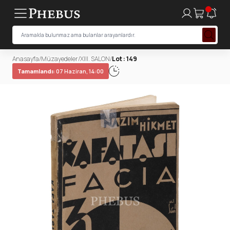
Anasayfa
/
Müzayedeler
/
XIII. SALON
/
Lot : 149
Tamamlandı:
07 Haziran, 14:00