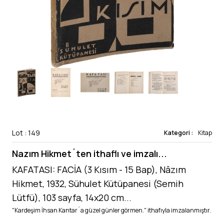
Lot : 149
Kategori :
Kitap
Nazım Hikmet´ten ithaflı ve imzalı...
KAFATASI: FACİA (3 Kısım - 15 Bap), Nâzım
Hikmet, 1932, Sühulet Kütüpanesi (Semih
Lütfü), 103 sayfa, 14x20 cm...
"Kardeşim İhsan Kantar´a güzel günler görmen." ithafıyla imzalanmıştır.