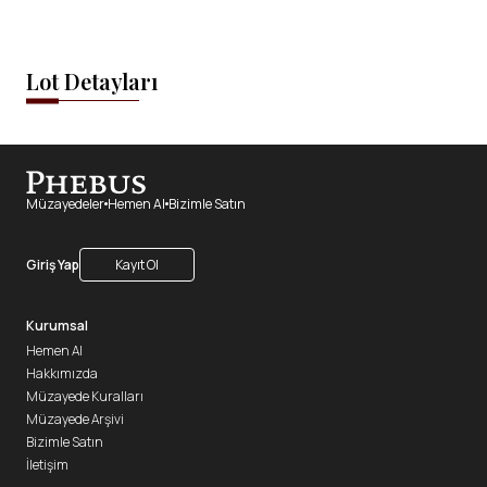
Lot Detayları
Müzayedeler
Hemen Al
Bizimle Satın
Giriş Yap
Kayıt Ol
Kurumsal
Hemen Al
Hakkımızda
Müzayede Kuralları
Müzayede Arşivi
Bizimle Satın
İletişim