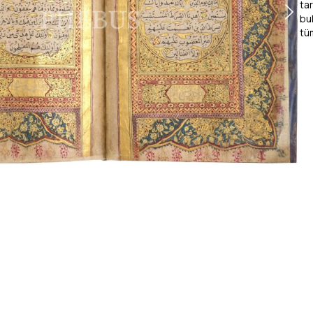
ta
bu
tüm
cil