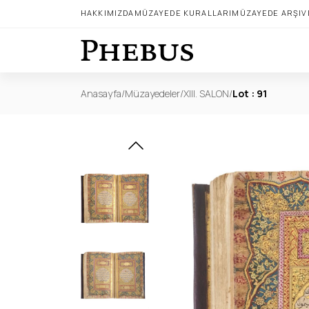
HAKKIMIZDA
MÜZAYEDE KURALLARI
MÜZAYEDE ARŞIV
Anasayfa
/
Müzayedeler
/
XIII. SALON
/
Lot : 91