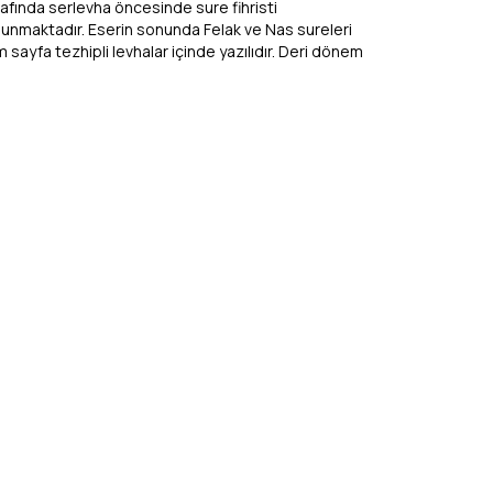
rafında serlevha öncesinde sure fihristi
lunmaktadır. Eserin sonunda Felak ve Nas sureleri
 sayfa tezhipli levhalar içinde yazılıdır. Deri dönem
di içerisindedir.