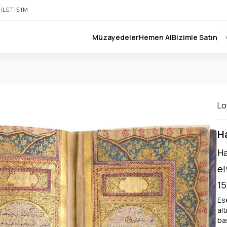
I
İLETIŞIM
Müzayedeler
Hemen Al
Bizimle Satın
Lo
Ha
Ha
el
15
Ese
alt
baş