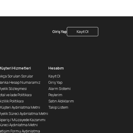
Giriş Yap
Kayıt Ol
Müşteri Hizmetleri
Hesabım
ıkça Sorulan Sorular
Kayıt Ol
Banka Hesap Numaramız
Giriş Yap
yelik Sözleşmesi
Alarm Sistemi
ptal ve İade Politikası
Peylerim
izlilik Politikası
Satın Aldıklarım
üşteri Aydınlatma Metni
Takip Listem
yelik Süreci Aydınlatma Metni
ipariş / Müzayede Kazanımı
üreci Aydınlatma Metni
letişim Formu Aydınlatma