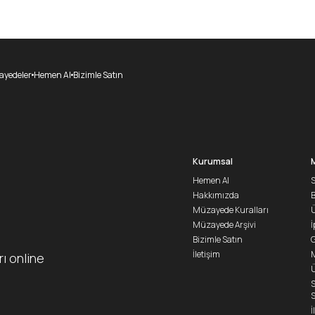
yedeler
Hemen Al
Bizimle Satın
Kurumsal
Hemen Al
S
Hakkımızda
Müzayede Kuralları
Ü
Müzayede Arşivi
İ
Bizimle Satın
G
İletişim
M
rı online
Ü
S
S
İ