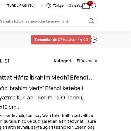
0
Türkçe
Giriş Yap
Tamamlandı:
07 Haziran, 14:00
t : 91
Kategori :
El Yazması
ttat Hâfız İbrahim Medhî Efendi...
fız İbrahim Medhî Efendi ketebeli
yazma Kur´an-ı Kerim, 1239 Tarihli,
x10 cm...
r; serlevhalı, tüm sayfaları tahrirli altın cetvelli ve
ın duraklı, hizb ve cüz işaretleri altın tezyinatlı, sure
ları altın levhalı, sayfa uçları tezhiplidir. Eserin baş