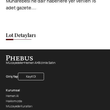
Muharebesi'ne dair haberlere yer verilen 16
adet gazete....
Lot Detayları
Müzayedeler
Hemen Al
Bizimle Satın
Giriş Yap
Kayıt Ol
Kurumsal
Hemen Al
Hakkımızda
Müzayede Kuralları