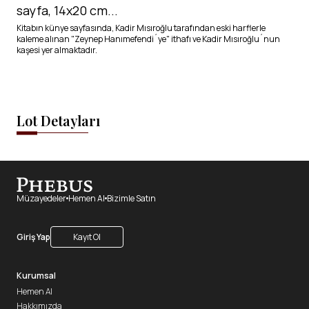
sayfa, 14x20 cm...
Kitabın künye sayfasında, Kadir Mısıroğlu tarafından eski harflerle
kaleme alınan "Zeynep Hanımefendi´ye" ithafı ve Kadir Mısıroğlu´nun
kaşesi yer almaktadır.
Lot Detayları
Müzayedeler
Hemen Al
Bizimle Satın
Giriş Yap
Kayıt Ol
Kurumsal
Hemen Al
Hakkımızda