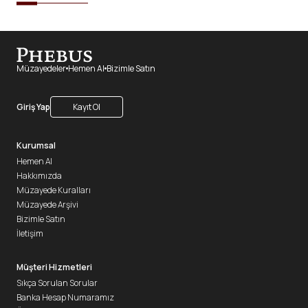
Müzayedeler
Hemen Al
Bizimle Satın
Giriş Yap
Kayıt Ol
Kurumsal
Hemen Al
Hakkımızda
Müzayede Kuralları
Müzayede Arşivi
Bizimle Satın
İletişim
Müşteri Hizmetleri
Sıkça Sorulan Sorular
Banka Hesap Numaramız