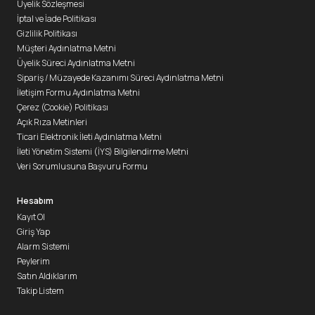
Üyelik Sözleşmesi
İptal ve İade Politikası
Gizlilik Politikası
Müşteri Aydınlatma Metni
Üyelik Süreci Aydınlatma Metni
Sipariş / Müzayede Kazanımı Süreci Aydınlatma Metni
İletişim Formu Aydınlatma Metni
Çerez (Cookie) Politikası
Açık Rıza Metinleri
Ticari Elektronik İleti Aydınlatma Metni
İleti Yönetim Sistemi (İYS) Bilgilendirme Metni
Veri Sorumlusuna Başvuru Formu
Hesabım
Kayıt Ol
Giriş Yap
Alarm Sistemi
Peylerim
Satın Aldıklarım
Takip Listem