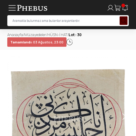
Anasayfa
/
Müzayedeler
/
HÜSN-İ HAT
/
Lot : 30
Tamamlandı:
03 Ağustos, 23:00