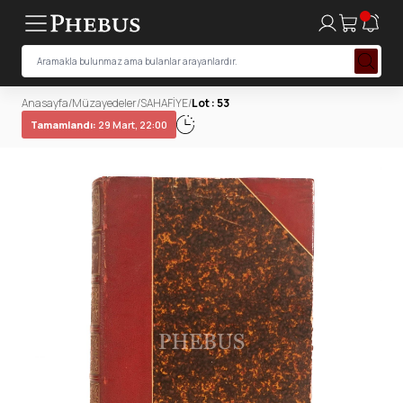
Anasayfa
/
Müzayedeler
/
SAHAFİYE
/
Lot : 53
Tamamlandı:
29 Mart, 22:00