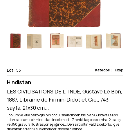
Lot : 53
Kategori :
Kitap
Hindistan
LES CIVILISATIONS DE L´INDE, Gustave Le Bon,
1887, Librairie de Firmin-Didot et Cie., 743
sayfa, 21x30 cm...
Toplum ve kitle psikolojisinin öncü isimlerinden biri olan Gustave Le Bon
´dan kapsamlı bir Hindistan incelemesi... 7 renkli taş baskı levha, 2 planş
ve 350 gravür/illüstrasyon eşliğinde... Deri sırtı altın yaldız dekorlu, iç ve
dış kapakları ebru süslemeli deri dönem cildinde.