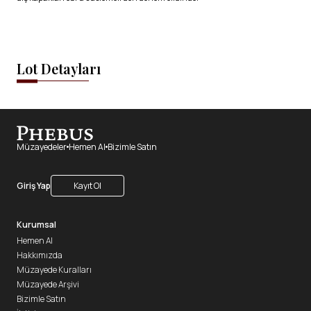
Lot Detayları
Müzayedeler
Hemen Al
Bizimle Satın
Giriş Yap
Kayıt Ol
Kurumsal
Hemen Al
Hakkımızda
Müzayede Kuralları
Müzayede Arşivi
Bizimle Satın