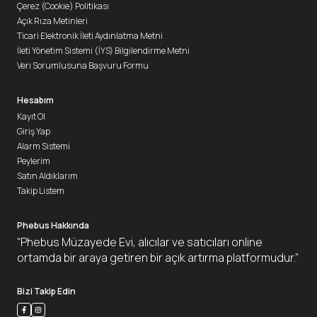
Çerez (Cookie) Politikası
Açık Rıza Metinleri
Ticari Elektronik İleti Aydınlatma Metni
İleti Yönetim Sistemi (İYS) Bilgilendirme Metni
Veri Sorumlusuna Başvuru Formu
Hesabım
Kayıt Ol
Giriş Yap
Alarm Sistemi
Peylerim
Satın Aldıklarım
Takip Listem
Phebus Hakkında
“Phebus Müzayede Evi, alıcılar ve satıcıları online
ortamda bir araya getiren bir açık artırma platformudur.”
Bizi Takip Edin