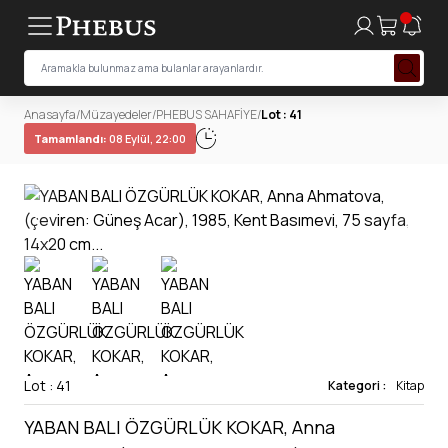
Anasayfa
/
Müzayedeler
/
PHEBUS SAHAFİYE
/
Lot : 41
Tamamlandı:
08 Eylül, 22:00
Lot : 41
Kategori :
Kitap
YABAN BALI ÖZGÜRLÜK KOKAR, Anna