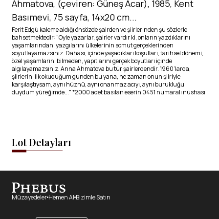
Ahmatova, (çeviren: Güneş Acar), 1985, Kent
Basımevi, 75 sayfa, 14x20 cm...
Ferit Edgü kaleme aldığı önsözde şairden ve şiirlerinden şu sözlerle
bahsetmektedir: "Öyle yazarlar, şairler vardır ki, onların yazdıklarını
yaşamlarından; yazgılarını ülkelerinin somut gerçeklerinden
soyutlayamazsınız. Dahası, içinde yaşadıkları koşulları, tarihsel dönemi,
özel yaşamlarını bilmeden, yapıtlarını gerçek boyutları içinde
algılayamazsınız. Anna Ahmatova bu tür şairlerdendir. 1960’larda,
şiirlerini ilk okuduğum günden bu yana, ne zaman onun şiiriyle
karşılaştıysam, aynı hüznü, aynı onanmaz acıyı, aynı burukluğu
duydum yüreğimde..." *2000 adet basılan eserin 0451 numaralı nüshası
Lot Detayları
Müzayedeler
Hemen Al
Bizimle Satın