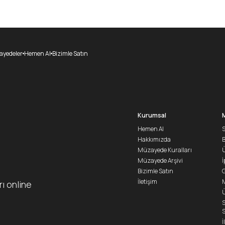
yedeler
Hemen Al
Bizimle Satın
Kurumsal
Hemen Al
S
Hakkımızda
Müzayede Kuralları
Ü
Müzayede Arşivi
İ
Bizimle Satın
G
İletişim
M
rı online
Ü
S
S
İ