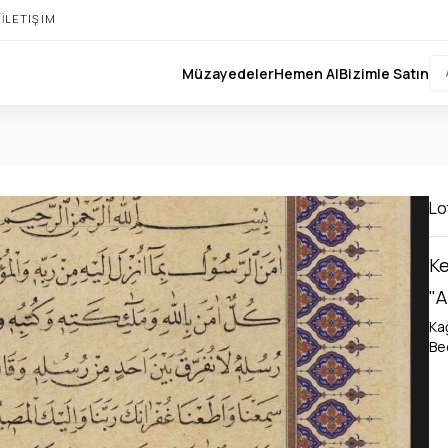
I
İLETIŞIM
Müzayedeler
Hemen Al
Bizimle Satın
Lo
Ke
"A
Ka
Bed