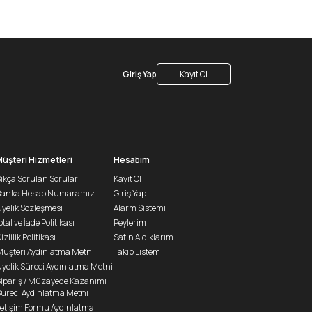
Giriş Yap
Kayıt Ol
Müşteri Hizmetleri
Hesabım
ıkça Sorulan Sorular
Kayıt Ol
Banka Hesap Numaramız
Giriş Yap
yelik Sözleşmesi
Alarm Sistemi
ptal ve İade Politikası
Peylerim
izlilik Politikası
Satın Aldıklarım
üşteri Aydınlatma Metni
Takip Listem
yelik Süreci Aydınlatma Metni
ipariş / Müzayede Kazanımı
üreci Aydınlatma Metni
letişim Formu Aydınlatma