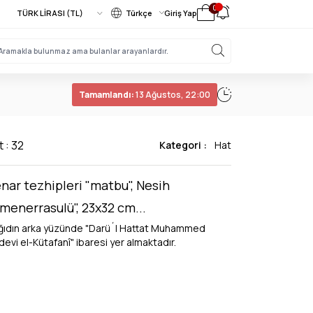
0
Türkçe
Giriş Yap
Tamamlandı:
13 Ağustos, 22:00
t : 32
Kategori :
Hat
nar tezhipleri "matbu", Nesih
menerrasulü", 23x32 cm...
ğıdın arka yüzünde "Darü´l Hattat Muhammed
evi el-Kütafanî" ibaresi yer almaktadır.