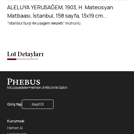
ALELUYA YERUSAĞEM, 1903, H. Mateosyan
Matbaası, İstanbul, 158 sayfa, 13x19 cm...
"İstanbul Surp Yerusağem Vekaleti" mühürlü.
Lot Detayları
Müzayedeler
Hemen Al
Bizimle Satın
Giriş Yap
Kayıt Ol
Kurumsal
Hemen Al