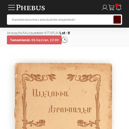
Anasayfa
/
Müzayedeler
/
KİTAPLIK
/
Lot : 8
Tamamlandı:
06 Haziran, 22:00