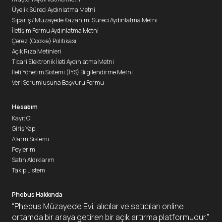
Üyelik Süreci Aydınlatma Metni
Sipariş / Müzayede Kazanımı Süreci Aydınlatma Metni
İletişim Formu Aydınlatma Metni
Çerez (Cookie) Politikası
Açık Rıza Metinleri
Ticari Elektronik İleti Aydınlatma Metni
İleti Yönetim Sistemi (İYS) Bilgilendirme Metni
Veri Sorumlusuna Başvuru Formu
Hesabım
Kayıt Ol
Giriş Yap
Alarm Sistemi
Peylerim
Satın Aldıklarım
Takip Listem
Phebus Hakkında
“Phebus Müzayede Evi, alıcılar ve satıcıları online
ortamda bir araya getiren bir açık artırma platformudur.”