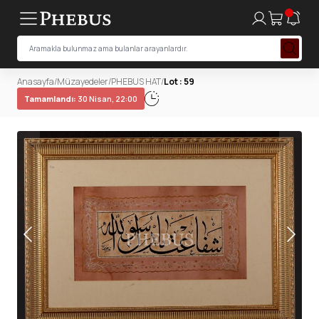
Anasayfa
/
Müzayedeler
/
PHEBUS HAT
/
Lot : 59
Tamamlandı:
30 Nisan, 22:00