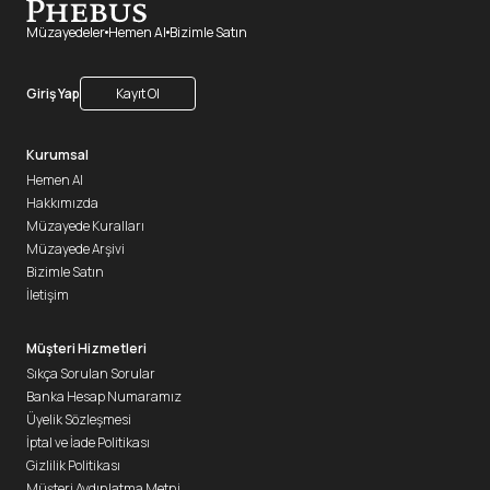
Müzayedeler
Hemen Al
Bizimle Satın
Giriş Yap
Kayıt Ol
Kurumsal
Hemen Al
Hakkımızda
Müzayede Kuralları
Müzayede Arşivi
Bizimle Satın
İletişim
Müşteri Hizmetleri
Sıkça Sorulan Sorular
Banka Hesap Numaramız
Üyelik Sözleşmesi
İptal ve İade Politikası
Gizlilik Politikası
Müşteri Aydınlatma Metni