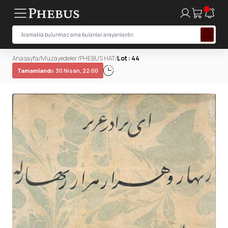
Anasayfa
/
Müzayedeler
/
PHEBUS HAT
/
Lot : 44
Tamamlandı:
30 Nisan, 22:00