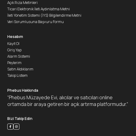
Açık Rıza Metinleri
Ticari Elektronik İleti Aydınlatma Metni
İleti Yönetim Sistemi (İYS) Bilgilendirme Metni
Veri Sorumlusuna Başvuru Formu
Hesabım
Kayıt Ol
Giriş Yap
Alarm Sistemi
Peylerim
Satın Aldıklarım
Takip Listem
Phebus Hakkında
“Phebus Müzayede Evi, alıcılar ve satıcıları online
ortamda bir araya getiren bir açık artırma platformudur.”
Bizi Takip Edin