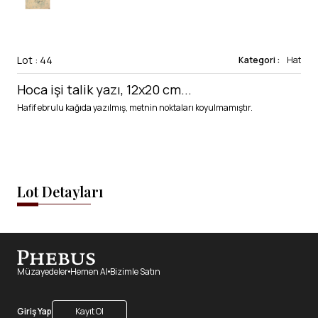
Lot : 44
Kategori :
Hat
Hoca işi talik yazı, 12x20 cm...
Hafif ebrulu kağıda yazılmış, metnin noktaları koyulmamıştır.
Lot Detayları
Müzayedeler
Hemen Al
Bizimle Satın
Giriş Yap
Kayıt Ol