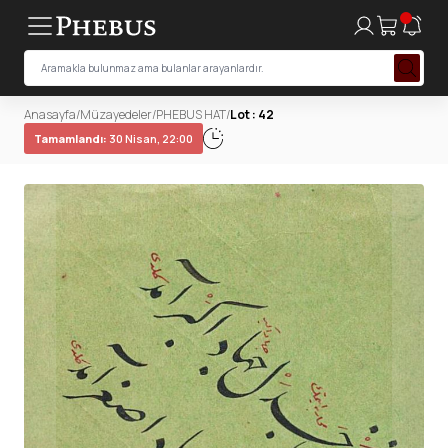
Anasayfa
/
Müzayedeler
/
PHEBUS HAT
/
Lot : 42
Tamamlandı:
30 Nisan, 22:00