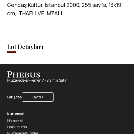
Gendaş Kültür, İstanbul 2000, 255 sayfa, 13x19
cm, İTHAFLI VE İMZALI
Lot Detayları
Müzayedeler
Hemen Al
Bizimle Satın
Giriş Yap
Kayıt Ol
Kurumsal
Hemen Al
Hakkımızda
Müzayede Kuralları