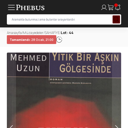
Anasayfa
/
Müzayedeler
/
SAHAFİYE
/
Lot : 44
Tamamlandı:
28 Ocak, 21:00