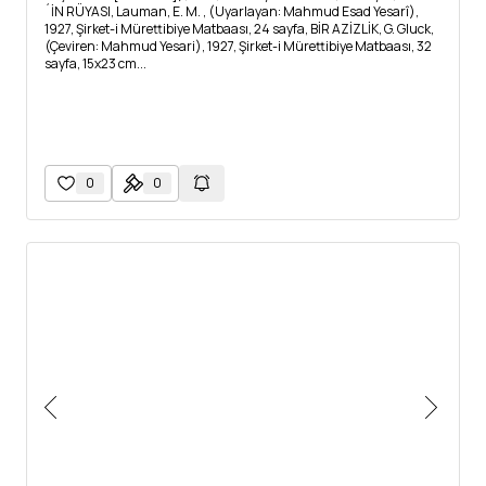
´İN RÜYASI, Lauman, E. M. , (Uyarlayan: Mahmud Esad Yesarî),
1927, Şirket-i Mürettibiye Matbaası, 24 sayfa, BİR AZİZLİK, G. Gluck,
(Çeviren: Mahmud Yesari), 1927, Şirket-i Mürettibiye Matbaası, 32
sayfa, 15x23 cm...
0
0