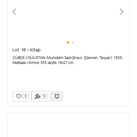
Lot: 18 > Kitap
ZÜBDE-İ GÜLİSTAN, Muhiddin Sadi Şirazi, (Çeviren: Tayyar), 1306,
Matbaa-i Amire, 355 sayfa, 19x27 cm...
1
1