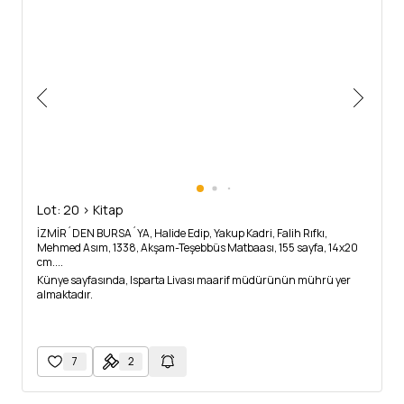
Lot: 20 > Kitap
İZMİR´DEN BURSA´YA, Halide Edip, Yakup Kadri, Falih Rıfkı,
Mehmed Asım, 1338, Akşam-Teşebbüs Matbaası, 155 sayfa, 14x20
cm....
Künye sayfasında, Isparta Livası maarif müdürünün mührü yer
almaktadır.
7
2