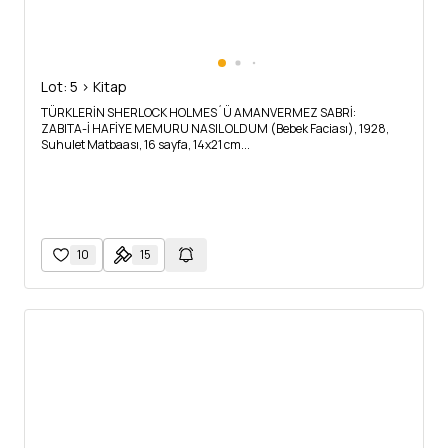
Lot: 5 > Kitap
TÜRKLERİN SHERLOCK HOLMES´Ü AMANVERMEZ SABRİ:
ZABITA-İ HAFİYE MEMURU NASIL OLDUM (Bebek Faciası), 1928,
Suhulet Matbaası, 16 sayfa, 14x21 cm...
10
15