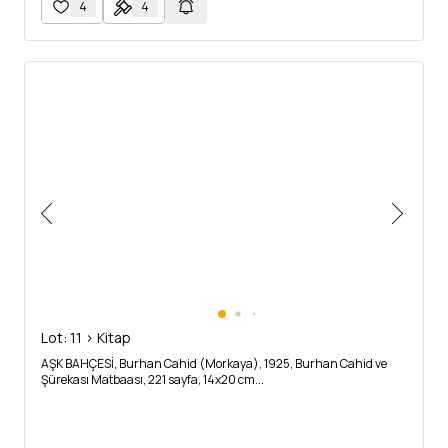
4
4
Lot: 11 > Kitap
AŞK BAHÇESİ, Burhan Cahid (Morkaya), 1925, Burhan Cahid ve
Şürekası Matbaası, 221 sayfa, 14x20 cm...