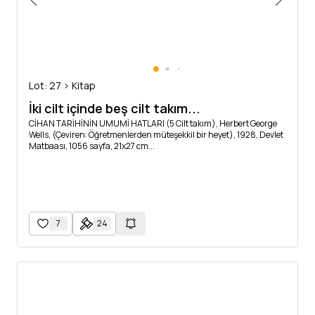
Lot: 27 > Kitap
İki cilt içinde beş cilt takım...
CİHAN TARİHİNİN UMUMİ HATLARI (5 Cilt takım), Herbert George
Wells, (Çeviren: Öğretmenlerden müteşekkil bir heyet), 1928, Devlet
Matbaası, 1056 sayfa, 21x27 cm...
7
24