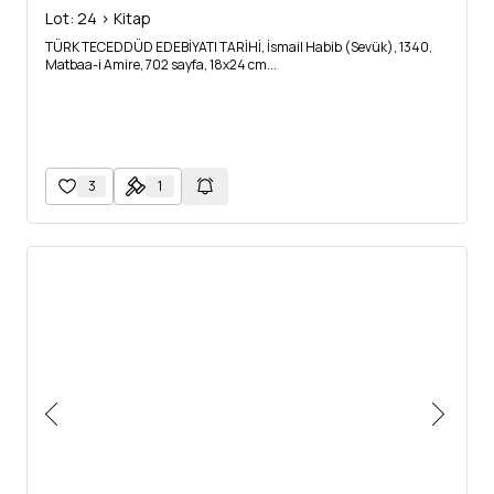
Lot: 24 > Kitap
TÜRK TECEDDÜD EDEBİYATI TARİHİ, İsmail Habib (Sevük), 1340,
Matbaa-i Amire, 702 sayfa, 18x24 cm...
3
1