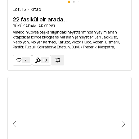
Lot: 15 > Kitap
22 fasikül bir arada...
BÜYÜK ADAMLAR SERİSİ...
Alaeddin Gövsa başkanlığındaki heyet tarafından yayımlanan
kitapçıklar içinde biyografisi yer alan şahsiyetler: Jan Jak Ruso,
Napolyon, Molyer, Karneci, Karuzo, Viktor Hugo, Roden, Bismark,
Pastör, Fuzuli, Sokrates ve Eflatun, Büyük Frederik, Kleopatra,
Nedim, Simpson ve Lister, Kristof Kolomb, Rokfeller, Mimar Sinan,
Hazret-i Muhammed, Buda, Tolstoy, Cemaleddin Afgani, Namık
7
10
Kemal, Ziya Gökalp, Lenin, Lord Nordklif, Ahmet Midhat Efendi,
Dante, Darvin, Şekspir, Markoni, Midhat Paşa, Tevfik Fikret,
Köprülüzade Ahmet Paşa, Froyd, Danton ve Robespiyer.