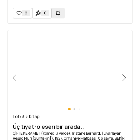
2
0
Lot: 3 > Kitap
Üç tiyatro eseri bir arada...
ÇİFTE KERAMET (Komedi 3 Perde),Tristane Bernard, (Uyarlayan:
Reşad Nuri [Güntekin]), 1927, Orhaniye Matbaası, 86 sayfa, BEKİR