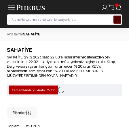
Anasayfa
/
SAHAFİYE
SAHAFİYE
SAHAFİYE, 29.12.2023 saat: 22:00'a kadar internet sitemizden pey
verebilirsiniz. 22:02 itibariyle canlı müzayedemiz başlayacaktır. Kitap,
Dergi ve süreli yayın hariç tüm ürünlerden % 20 ürün KDV'si
alınmaktadır. Komisyon Oranı: % 20 + KDV'dir. ÖDEME SÜRESİ
MÜZAYEDE BİTİMİNDEN SONRA 1 HAFTADIR.
Tamamlandı:
29 Aralık, 22:00
Filtreler
Toplam :
89 Ürün