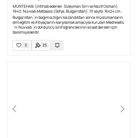
MÜNTEHAB, (intihab edenler: Süleyman Sırrı ve Nazif Osman),
1940, Nüvvab Matbaası (Sofya, Bulgaristan), 111 sayfa, 16x24 cm...
Bulgaristan´ın bağımsızlığını kazandıktan sonra müslümanların
dinî eğitim ve ihtiyaçlarını karşılamak amacıyla kurulan Medresetü
´n-Nüvvab´ın dördüncü sınıf öğrencilerinin kıraat dersleri için
basılmış eserdir.
3
25