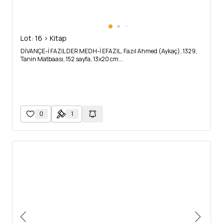
Lot: 16 > Kitap
DİVANÇE-İ FAZIL DER MEDH-İ EFAZIL, Fazıl Ahmed (Aykaç), 1329,
Tanin Matbaası, 152 sayfa, 13x20 cm...
0
1