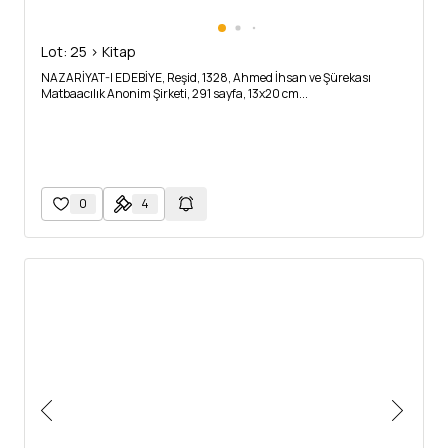
Lot: 25 > Kitap
NAZARİYAT-I EDEBİYE, Reşid, 1328, Ahmed İhsan ve Şürekası
Matbaacılık Anonim Şirketi, 291 sayfa, 13x20 cm...
0
4