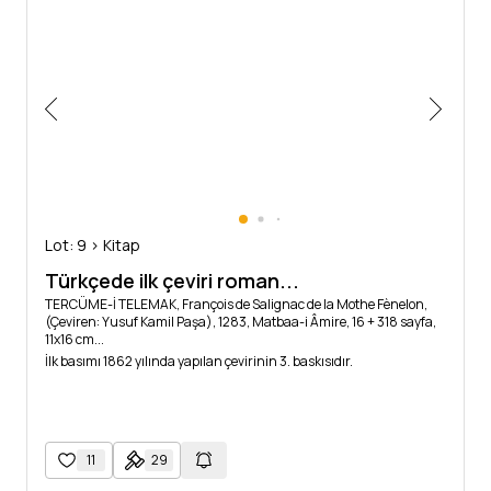
Lot: 9 > Kitap
Türkçede ilk çeviri roman...
TERCÜME-İ TELEMAK, François de Salignac de la Mothe Fènelon,
(Çeviren: Yusuf Kamil Paşa), 1283, Matbaa-i Âmire, 16 + 318 sayfa,
11x16 cm...
İlk basımı 1862 yılında yapılan çevirinin 3. baskısıdır.
11
29