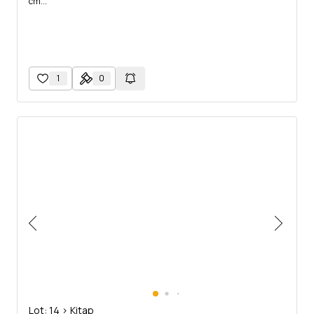
cm...
1
0
Lot: 14 > Kitap