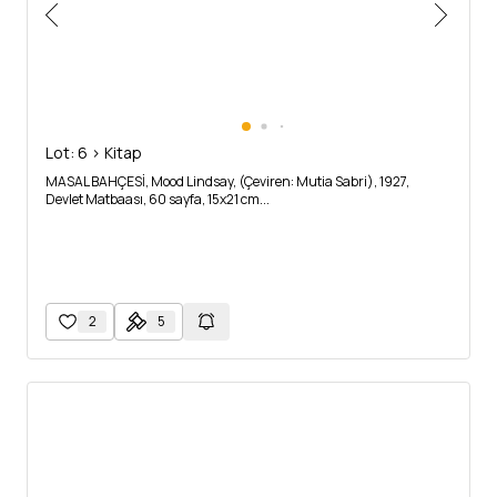
Lot: 6 > Kitap
MASAL BAHÇESİ, Mood Lindsay, (Çeviren: Mutia Sabri), 1927,
Devlet Matbaası, 60 sayfa, 15x21 cm...
2
5