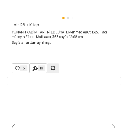
Lot: 26 > Kitap
YUNAN-I KADİM TARİH-İ EDEBİYATI, Mehmed Rauf, 1327, Hacı
Hüseyin Efendi Matbaası, 363 sayfa, 12x18 cm...
Sayfalar sırttan ayrılmıştır.
5
19