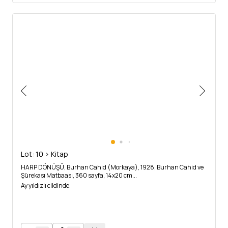
Lot: 10 > Kitap
HARP DÖNÜŞÜ, Burhan Cahid (Morkaya), 1928, Burhan Cahid ve
Şürekası Matbaası, 360 sayfa, 14x20 cm...
Ay yıldızlı cildinde.