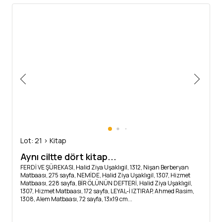
Lot: 21 > Kitap
Aynı ciltte dört kitap...
FERDİ VE ŞÜREKASI, Halid Ziya Uşaklıgil, 1312, Nişan Berberyan
Matbaası, 275 sayfa, NEMİDE, Halid Ziya Uşaklıgil, 1307, Hizmet
Matbaası, 228 sayfa, BİR ÖLÜNÜN DEFTERİ, Halid Ziya Uşaklıgil,
1307, Hizmet Matbaası, 172 sayfa, LEYAL-İ IZTIRAP, Ahmed Rasim,
1308, Alem Matbaası, 72 sayfa, 13x19 cm...