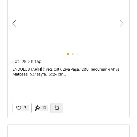
Lot: 28 > Kitap
ENDÜLÜS TARİHİ (1 ve 2. Cilt), Ziya Paşa, 1280, Tercüman-ı Ahval
Matbaası, 537 sayfa, 16x24 cm...
7
10