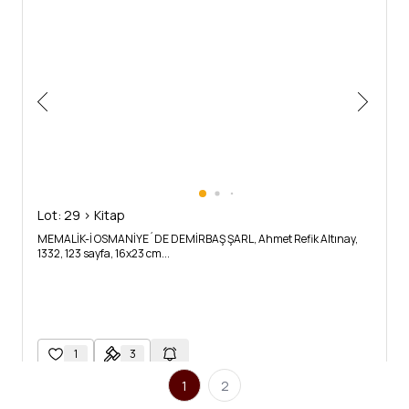
Lot: 29 > Kitap
MEMALİK-İ OSMANİYE´DE DEMİRBAŞ ŞARL, Ahmet Refik Altınay,
1332, 123 sayfa, 16x23 cm...
1
3
1
2