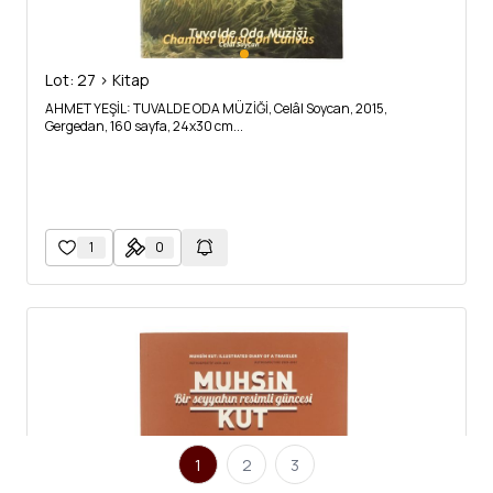
Lot: 27 > Kitap
AHMET YEŞİL: TUVALDE ODA MÜZİĞİ, Celâl Soycan, 2015,
Gergedan, 160 sayfa, 24x30 cm...
1
0
1
2
3