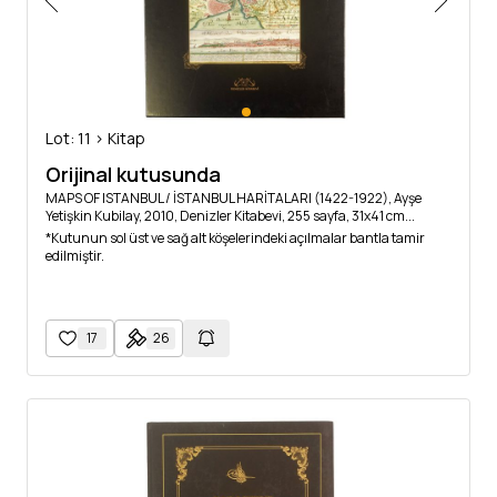
Lot: 11 > Kitap
Orijinal kutusunda
MAPS OF ISTANBUL / İSTANBUL HARİTALARI (1422-1922), Ayşe
Yetişkin Kubilay, 2010, Denizler Kitabevi, 255 sayfa, 31x41 cm...
*Kutunun sol üst ve sağ alt köşelerindeki açılmalar bantla tamir
edilmiştir.
17
26