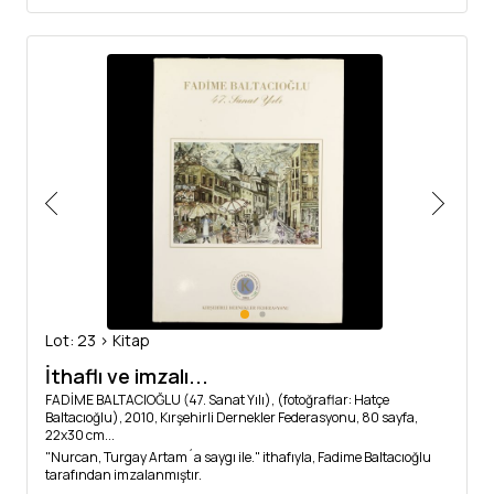
Lot: 23 > Kitap
İthaflı ve imzalı...
FADİME BALTACIOĞLU (47. Sanat Yılı), (fotoğraflar: Hatçe
Baltacıoğlu), 2010, Kırşehirli Dernekler Federasyonu, 80 sayfa,
22x30 cm...
"Nurcan, Turgay Artam´a saygı ile." ithafıyla, Fadime Baltacıoğlu
tarafından imzalanmıştır.