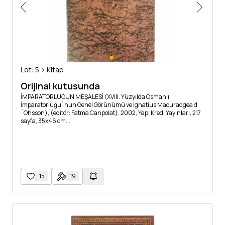
Lot: 5 > Kitap
Orijinal kutusunda
İMPARATORLUĞUN MEŞALESİ (XVIII. Yüzyılda Osmanlı
İmparatorluğu´nun Genel Görünümü ve Ignatius Maouradgea d
´Ohsson), (editör: Fatma Canpolat), 2002, Yapı Kredi Yayınları, 217
sayfa, 35x46 cm...
15
19