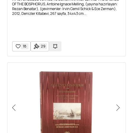
OF THE BOSPHORUS, Antoine Ignace Melling, (yayına hazırlayan:
Rezan Benatar), (çevirmenler: İrvin Cemil Schick & Ece Zerman),
2012, Denizler Kitabevi, 267 sayfa, 34x43 cm...
18
29