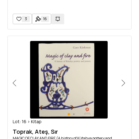
3
16
Lot: 16 > Kitap
Toprak, Ateş, Sır
MAGIC OF CLAY AND FIRE (A history of Kütahya pottery and