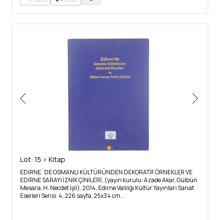
Lot: 15 > Kitap
EDİRNE´DE OSMANLI KÜLTÜRÜNDEN DEKORATİF ÖRNEKLER VE
EDİRNE SARAYI İZNİK ÇİNİLERİ, (yayın kurulu: Azade Akar, Gülbün
Mesara, H. Necdet İşli), 2014, Edirne Valiliği Kültür Yayınları Sanat
Eserleri Serisi: 4, 226 sayfa, 25x34 cm...