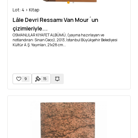
Lot: 4 > Kitap
Lâle Devri Ressamı Van Mour´un
çizimleriyle...
OSMANLILAR KIYAFET ALBÜMÜ, (yayına hazırlayan ve
notlandıran: Sinan Ceco), 2013, İstanbul Büyükşehir Belediyesi
Kültür A.Ş. Yayınları, 21x28 cm...
9
15