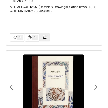
Lot: 25 > Kitap
MEHMET GÜLERYÜZ (Desenler / Drawings), Canan Beykal, 1994,
Galeri Nev, 112 sayfa, 24x33 cm...
1
1