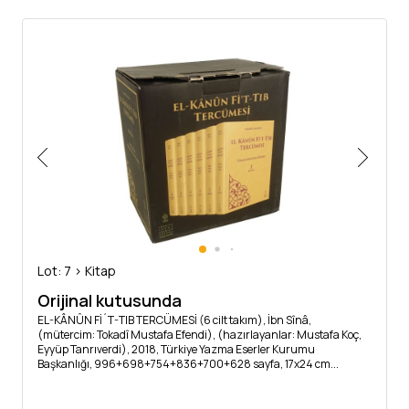
Lot: 7 > Kitap
Orijinal kutusunda
EL-KÂNÛN Fİ´T-TIB TERCÜMESİ (6 cilt takım), İbn Sînâ,
(mütercim: Tokadî Mustafa Efendi), (hazırlayanlar: Mustafa Koç,
Eyyüp Tanrıverdi), 2018, Türkiye Yazma Eserler Kurumu
Başkanlığı, 996+698+754+836+700+628 sayfa, 17x24 cm...