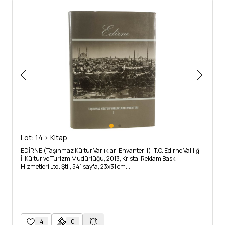
Lot: 14 > Kitap
EDİRNE (Taşınmaz Kültür Varlıkları Envanteri I), T.C. Edirne Valiliği
İl Kültür ve Turizm Müdürlüğü, 2013, Kristal Reklam Baskı
Hizmetleri Ltd. Şti., 541 sayfa, 23x31 cm...
4
0