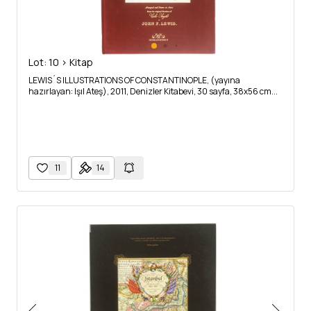
Lot: 10 > Kitap
LEWIS´S ILLUSTRATIONS OF CONSTANTINOPLE, (yayına
hazırlayan: Işıl Ateş), 2011, Denizler Kitabevi, 30 sayfa, 38x56 cm...
11
14