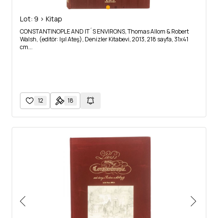
Lot: 9 > Kitap
CONSTANTINOPLE AND IT´S ENVIRONS, Thomas Allom & Robert
Walsh, (editör: Işıl Ateş), Denizler Kitabevi, 2013, 218 sayfa, 31x41
cm...
12
18