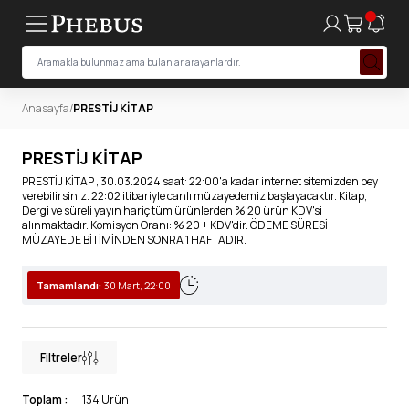
Anasayfa
/
PRESTİJ KİTAP
PRESTİJ KİTAP
PRESTİJ KİTAP , 30.03.2024 saat: 22:00'a kadar internet sitemizden pey
verebilirsiniz. 22:02 itibariyle canlı müzayedemiz başlayacaktır. Kitap,
Dergi ve süreli yayın hariç tüm ürünlerden % 20 ürün KDV'si
alınmaktadır. Komisyon Oranı: % 20 + KDV'dir. ÖDEME SÜRESİ
MÜZAYEDE BİTİMİNDEN SONRA 1 HAFTADIR.
Tamamlandı:
30 Mart, 22:00
Filtreler
Toplam :
134 Ürün