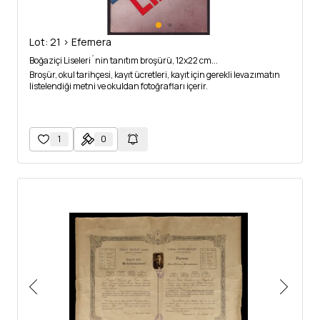
Lot: 21 > Efemera
Boğaziçi Liseleri´nin tanıtım broşürü, 12x22 cm...
Broşür, okul tarihçesi, kayıt ücretleri, kayıt için gerekli levazımatın
listelendiği metni ve okuldan fotoğrafları içerir.
1
0