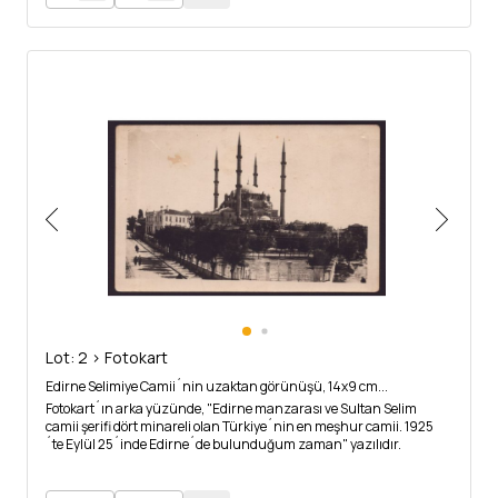
Lot: 2 > Fotokart
Edirne Selimiye Camii´nin uzaktan görünüşü, 14x9 cm...
Fotokart´ın arka yüzünde, "Edirne manzarası ve Sultan Selim
camii şerifi dört minareli olan Türkiye´nin en meşhur camii. 1925
´te Eylül 25´inde Edirne´de bulunduğum zaman" yazılıdır.