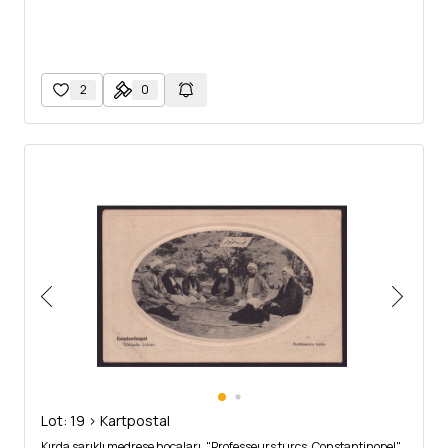
2
0
Lot: 19 > Kartpostal
Kırda sarıklı medrese hocaları, "Professeurs turcs, Constantinopel",