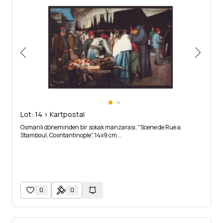
Lot: 14 > Kartpostal
Osmanlı döneminden bir sokak manzarası, "Scene de Rue a
Stamboul, Cosntantinople", 14x9 cm...
0
0