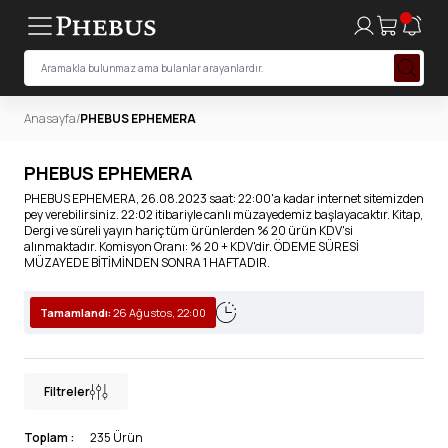
Anasayfa
/
PHEBUS EPHEMERA
PHEBUS EPHEMERA
PHEBUS EPHEMERA, 26.08.2023 saat: 22:00'a kadar internet sitemizden
pey verebilirsiniz. 22:02 itibariyle canlı müzayedemiz başlayacaktır. Kitap,
Dergi ve süreli yayın hariç tüm ürünlerden % 20 ürün KDV'si
alınmaktadır. Komisyon Oranı: % 20 + KDV'dir. ÖDEME SÜRESİ
MÜZAYEDE BİTİMİNDEN SONRA 1 HAFTADIR.
Tamamlandı:
26 Ağustos, 22:00
Filtreler
Toplam :
235 Ürün