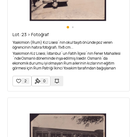
Lot: 23 > Fotoğraf
Yoakimion (Rum) Kız Lisesi´nin okul taşıtı önünde poz veren
öğrencinin hatıra fotoğrafı, 11x8 cm...
Yoakimion Kız Lisesi, İstanbul´un Fatih İlçesi´nin Fener Mahallesi
´nde Osmanlı döneminde inşa edilmiş lisedir. Osmanlı´da
ekonomik durumu iyi olmayan Rum ailerinin kızlarının eğitim
görmesi için Rum Patriği İkinci Yovakim tarafından bağışlanan
arsa üzerine inşa edilmeye başlanmıştır ancak İkinci Yovakim
inşaat tamamlanmadan vefat etmiştir. Bunun üzerine halefi
2
0
Üçüncü Yovakim okulun inşaasına devam etmiştir. Okulun
inşaasında her iki Yovakim´in de katkısı bulunduğundan okula
"Yoakimlerin eseri" anlamına gelen "Yoakimion" ismi verilmiştir.