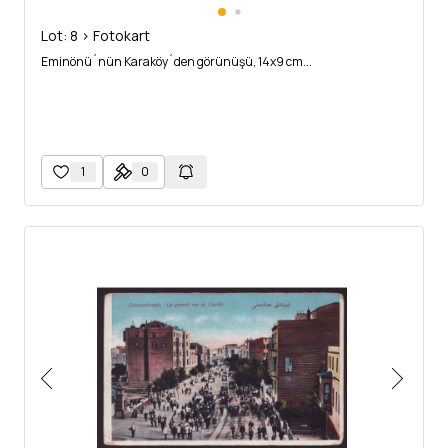
Lot: 8 > Fotokart
Eminönü´nün Karaköy´den görünüşü, 14x9 cm...
1
0