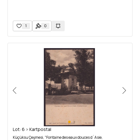
1
0
Lot: 6 > Kartpostal
Küçüksu Çeşmesi, "Fontaine des eaux douces d´Asie,