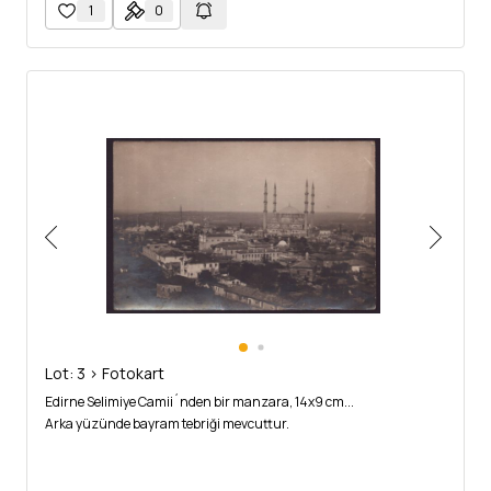
1
0
Lot: 3 > Fotokart
Edirne Selimiye Camii´nden bir manzara, 14x9 cm...
Arka yüzünde bayram tebriği mevcuttur.