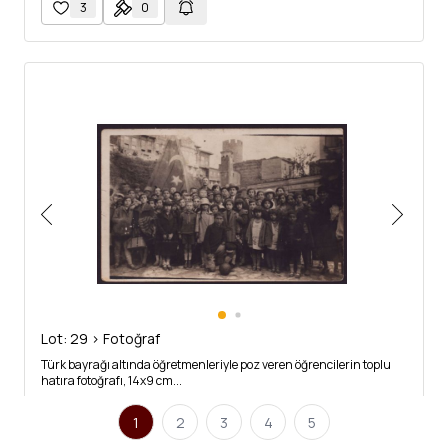
3
0
Lot: 29 > Fotoğraf
Türk bayrağı altında öğretmenleriyle poz veren öğrencilerin toplu
hatıra fotoğrafı, 14x9 cm...
1
2
3
4
5