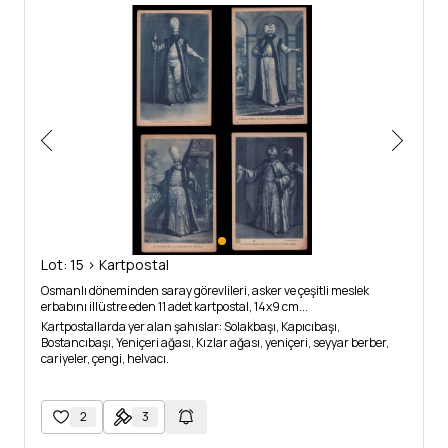
Lot: 15 > Kartpostal
Osmanlı döneminden saray görevlileri, asker ve çeşitli meslek
erbabını illüstre eden 11 adet kartpostal, 14x9 cm...
Kartpostallarda yer alan şahıslar: Solakbaşı, Kapıcıbaşı,
Bostancıbaşı, Yeniçeri ağası, Kızlar ağası, yeniçeri, seyyar berber,
cariyeler, çengi, helvacı.
2
3