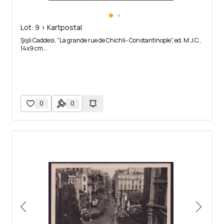
Lot: 9 > Kartpostal
Şişli Caddesi, "La grande rue de Chichli- Constantinople", ed. M.J.C.,
14x9 cm...
0
0