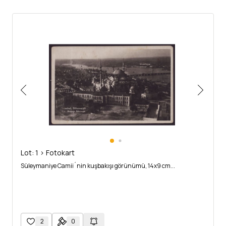
Lot: 1 > Fotokart
Süleymaniye Camii´nin kuşbakışı görünümü, 14x9 cm...
2
0