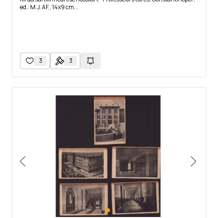
ed.: M.J. AF., 14x9 cm...
3
3