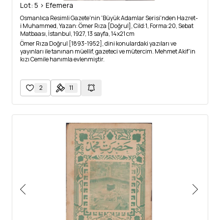
Lot: 5 > Efemera
Osmanlıca Resimli Gazete'nin 'Büyük Adamlar Serisi'nden Hazret-
i Muhammed, Yazan: Ömer Rıza [Doğrul], Cild:1, Forma:20, Sebat
Matbaası, İstanbul, 1927, 13 sayfa, 14x21 cm
Ömer Rıza Doğrul [1893-1952], dini konulardaki yazıları ve
yayınları ile tanınan müellif, gazeteci ve mütercim. Mehmet Akif'in
kızı Cemile hanımla evlenmiştir.
2
11