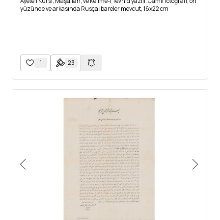
Ayete'l Kürsi, Maşallah, ve Kelime-i Tevhid yazılı, Camii fotoğrafı, ön
yüzünde ve arkasında Rusça ibareler mevcut, 16x22 cm
1
23