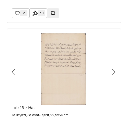
2
30
Lot: 15 > Hat
Talik yazı, Salavat-ı Şerif, 22,5x36 cm