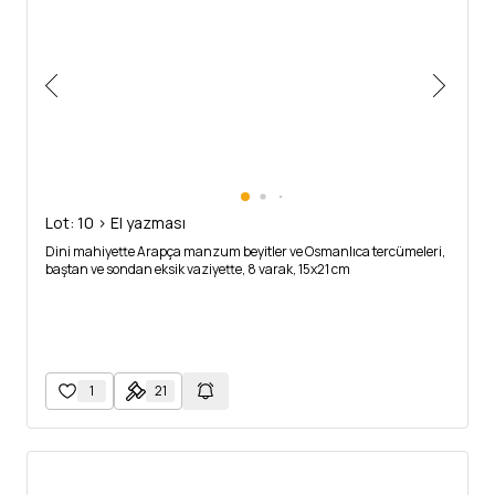
Lot: 10 > El yazması
Dini mahiyette Arapça manzum beyitler ve Osmanlıca tercümeleri,
baştan ve sondan eksik vaziyette, 8 varak, 15x21 cm
1
21