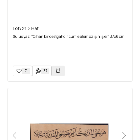
Lot: 21 > Hat
Sülüs yazı "Cihan bir destgahdır cümle alem öz işin işler", 37x6 cm
7
37