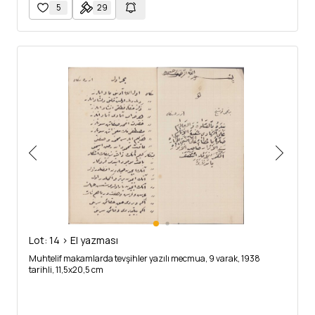
5
29
Lot: 14 > El yazması
Muhtelif makamlarda tevşihler yazılı mecmua, 9 varak, 1938
tarihli, 11,5x20,5 cm