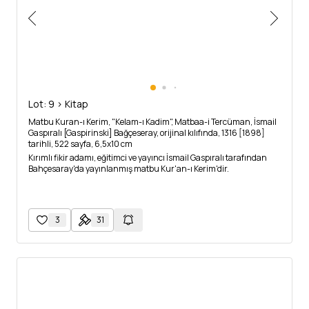
Lot: 9 > Kitap
Matbu Kuran-ı Kerim, "Kelam-ı Kadim", Matbaa-i Tercüman, İsmail
Gaspıralı [Gaspirinski] Bağçeseray, orijinal kılıfında, 1316 [1898]
tarihli, 522 sayfa, 6,5x10 cm
Kırımlı fikir adamı, eğitimci ve yayıncı İsmail Gaspıralı tarafından
Bahçesaray'da yayınlanmış matbu Kur'an-ı Kerim'dir.
3
31