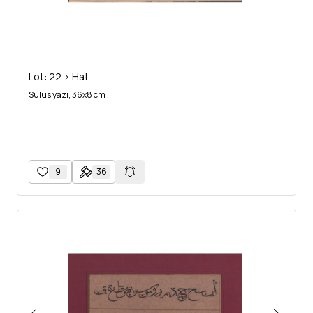
Lot: 22 > Hat
Sülüs yazı, 36x8 cm
9
36