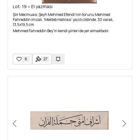
Lot: 19 > El yazması
Şiir Mecmuası, Şeyh Mehmed Efendi'nin torunu Mehmed
Fahreddin imzalı, 'Mekteb Hatırası' yazılı cildinde, 30 varak,
13,5x19,5 cm
Mehmed Fahreddin Bey'in kendi şiirleri de yer almaktadır.
6
27