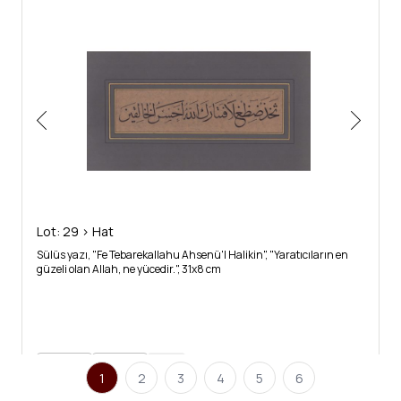
Lot: 29 > Hat
Sülüs yazı, "Fe Tebarekallahu Ahsenü'l Halikin", "Yaratıcıların en
güzeli olan Allah, ne yücedir.", 31x8 cm
9
42
1
2
3
4
5
6