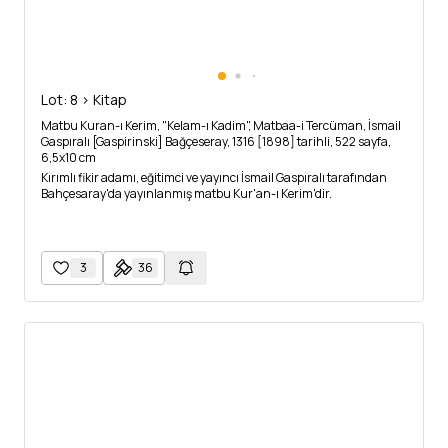
Lot: 8 > Kitap
Matbu Kuran-ı Kerim, "Kelam-ı Kadim", Matbaa-i Tercüman, İsmail
Gaspıralı [Gaspirinski] Bağçeseray, 1316 [1898] tarihli, 522 sayfa,
6,5x10 cm
Kırımlı fikir adamı, eğitimci ve yayıncı İsmail Gaspıralı tarafından
Bahçesaray'da yayınlanmış matbu Kur'an-ı Kerim'dir.
3
36