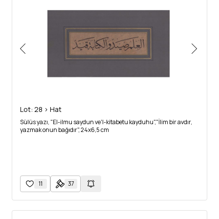
Lot: 28 > Hat
Sülüs yazı, "El-ilmu saydun ve'l-kitabetu kayduhu","İlim bir avdır,
yazmak onun bağıdır", 24x6,5 cm
11
37