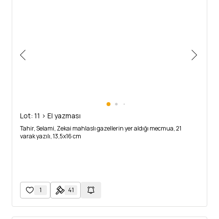
Lot: 11 > El yazması
Tahir, Selami, Zekai mahlaslı gazellerin yer aldığı mecmua, 21
varak yazılı, 13,5x16 cm
1
41