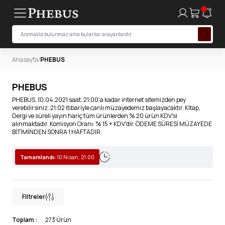
Anasayfa
/
PHEBUS
PHEBUS
PHEBUS, 10.04.2021 saat: 21:00'a kadar internet sitemizden pey
verebilirsiniz. 21:02 itibariyle canlı müzayedemiz başlayacaktır. Kitap,
Dergi ve süreli yayın hariç tüm ürünlerden % 20 ürün KDV'si
alınmaktadır. Komisyon Oranı: % 15 + KDV'dir. ÖDEME SÜRESİ MÜZAYEDE
BİTİMİNDEN SONRA 1 HAFTADIR.
Tamamlandı:
10 Nisan, 21:00
Filtreler
Toplam :
273 Ürün