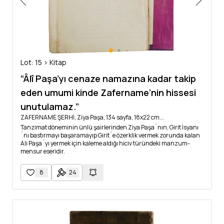
Lot: 15 > Kitap
“Âlî Paşa’yı cenaze namazına kadar takip
eden umumi kinde Zafername’nin hissesi
unutulamaz.”
ZAFERNAME ŞERHİ, Ziya Paşa, 134 sayfa, 18x22 cm...
Tanzimat döneminin ünlü şairlerinden Ziya Paşa´nın, Girit İsyanı
´nı bastırmayı başaramayıp Girit´e özerklik vermek zorunda kalan
Ali Paşa´yı yermek için kaleme aldığı hiciv türündeki manzum-
mensur eseridir.
8
24