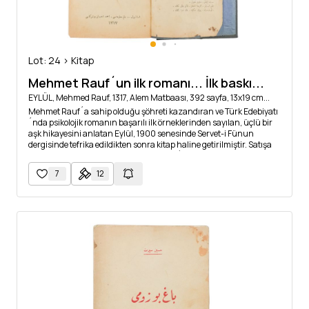
Lot: 24 > Kitap
Mehmet Rauf´un ilk romanı... İlk baskı...
EYLÜL, Mehmed Rauf, 1317, Alem Matbaası, 392 sayfa, 13x19 cm...
Mehmet Rauf´a sahip olduğu şöhreti kazandıran ve Türk Edebiyatı
´nda psikolojik romanın başarılı ilk örneklerinden sayılan, üçlü bir
aşk hikayesini anlatan Eylül, 1900 senesinde Servet-i Fünun
dergisinde tefrika edildikten sonra kitap haline getirilmiştir. Satışa
sunduğumuz bu nüsha, Türk Edebiyatı´nın kült romanlarından
olan ve halen baskısı yapılmaya devam eden Eylül´ün, 1901
7
12
senesinde Alem Matbaası´nda yapılan ilk baskısıdır....