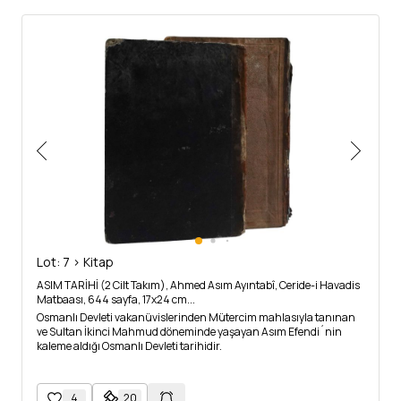
Lot: 7 > Kitap
ASIM TARİHİ (2 Cilt Takım), Ahmed Asım Ayıntabî, Ceride-i Havadis
Matbaası, 644 sayfa, 17x24 cm...
Osmanlı Devleti vakanüvislerinden Mütercim mahlasıyla tanınan
ve Sultan İkinci Mahmud döneminde yaşayan Asım Efendi´nin
kaleme aldığı Osmanlı Devleti tarihidir.
4
20