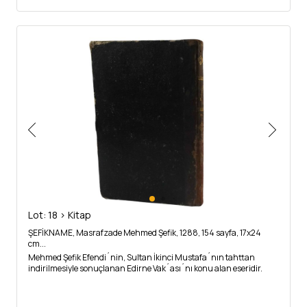
Lot: 18 > Kitap
ŞEFİKNAME, Masrafzade Mehmed Şefik, 1288, 154 sayfa, 17x24
cm...
Mehmed Şefik Efendi´nin, Sultan İkinci Mustafa´nın tahttan
indirilmesiyle sonuçlanan Edirne Vak´ası´nı konu alan eseridir.