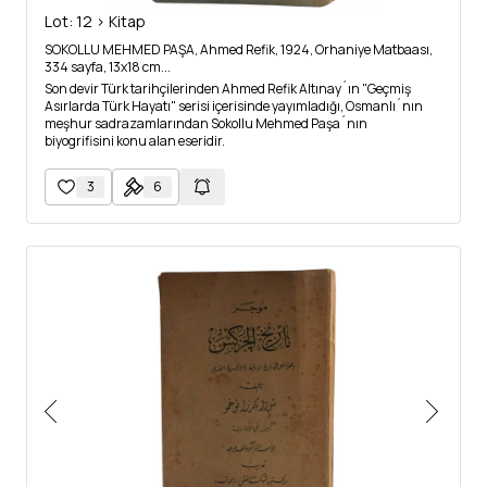
Lot: 12 > Kitap
SOKOLLU MEHMED PAŞA, Ahmed Refik, 1924, Orhaniye Matbaası,
334 sayfa, 13x18 cm...
Son devir Türk tarihçilerinden Ahmed Refik Altınay´ın "Geçmiş
Asırlarda Türk Hayatı" serisi içerisinde yayımladığı, Osmanlı´nın
meşhur sadrazamlarından Sokollu Mehmed Paşa´nın
biyogrifisini konu alan eseridir.
3
6