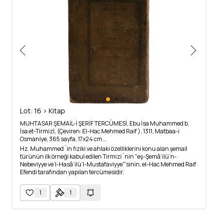
Lot: 16 > Kitap
MUHTASAR ŞEMAİL-İ ŞERİF TERCÜMESİ, Ebu İsa Muhammed b.
İsa et-Tirmizî, (Çeviren: El-Hac Mehmed Raif ), 1311, Matbaa-i
Osmaniye, 365 sayfa, 17x24 cm...
Hz. Muhammed´in fiziki ve ahlaki özelliklerini konu alan şemail
türünün ilk örneği kabul edilen Tirmizi´nin "eş-Şemâ’ilü’n-
Nebeviyye ve’l-Hasâ’ilü’l-Mustafaviyye"’sinin, el-Hac Mehmed Raif
Efendi tarafından yapılan tercümesidir.
1
1