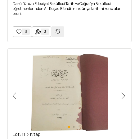
Darülfünun Edebiyat Fakültesi Tarih ve Coğrafya Fakültesi
öğretmenlerinden Ali Reşad Efendi´nin dünya tarihini konu alan
eseri...
3
3
Lot: 11 > Kitap