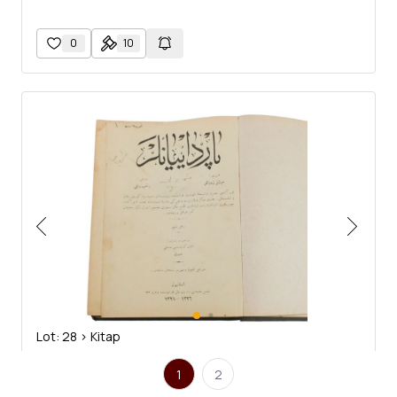
0
10
Lot: 28 > Kitap
PARDAYANLAR, Michel Zevaco, (çeviren: Ragıp Rıfkı), 1328, Şems
1
2
Matbaası, 549 sayfa, 18x25 cm...
Michel Zevaco´nun bu kült romanı, 1500´lü senelerin Paris´inde