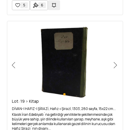
5
6
Lot: 19 > Kitap
DİVAN-I HAFIZ-I ŞİRAZİ, Hafız-ı Şirazî, 1303, 280 sayfa, 15x22 cm...
Klasik İran Edebiyatı´na getirdiği yeniliklerle şekillenmesinde çok
büyük yere sahip, şiir dilinde kullanılan şarap, meyhane, aşk gibi
kelimeleri gerçek anlamda kullanarak gazel dilinin kurucusu olan
Hafız Şirazi´nin divanı...