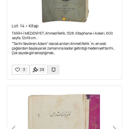
Lot: 14 > Kitap
TARİH-İ MEDENİYET, Ahmed Refik, 1328, Kitaphane-i Askeri, 600
sayfa, 12x19 cm...
"Tarihi Sevdiren Adam" olarak anılan Ahmet Refik´in, en eski
çağlardan başlayarak zamanına kadar getirdiği medeniyet tarihi…
Çok sayıda görsel eşliğinde…
3
29