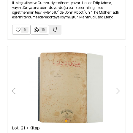
II. Meşrutiyet ve Cumhuriyet dönemi yazarı Halide Edip Adıvar,
yayın dünyasına adını duyurduğu bu ilk eserini İngilizce
öğretmeninin teşvikiyle 1897´de, John Abbot´un "The Mother" adlı
eserini tercüme ederek ortaya koymuştur. Mahmud Esad Efendi
´nin düzenlemesiyle basılan bu eser, Osmanlı-Yunan Savaşı´nda
hayatını kaybedenler için açılan bir sergide Sultan II. Abdülhamid
5
15
tarafından kendisine Şefkat Nişanı verilmesini de sağlamıştır.
*Osmanlı Devlet armalı ve ay-yıldızlı cildinde...
Lot: 21 > Kitap