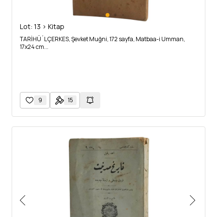
Lot: 13 > Kitap
TARİHÜ´L ÇERKES, Şevket Muğni, 172 sayfa, Matbaa-i Umman,
17x24 cm...
9
15