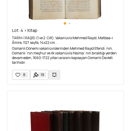
Lot: 4 > Kitap
TARİH-İ RAŞİD (1 ve 2. Cilt), Vakanüvis Mehmed Raşid, Matbaa-i
Âmire, 1127 sayfa, 14x22 cm...
Osmanlı Dönemi vakanüvislerinden Mehmed Raşid Efendi´nin,
Osmanlı´nın meşhur ve ilk vakanüvisi Naima´nın bıraktığı yerden
devam eden, 1660-1722 yılları arasını kapsayan Osmanlı Devleti
tarihidir.
8
19