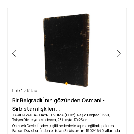
Lot: 1 > Kitap
Bir Belgradlı´nın gözünden Osmanlı-
Sırbistan ilişkileri...
TARİH-İ VAK´A-İ HAYRETNÜMA (1. Cilt), Raşid Belgradî, 1291,
Tatyos Divitciyan Matbaası, 251 sayfa, 17x25 cm...
Osmanlı Devleti´nden çeşitli nedenlerle kopma eğilimi gösteren
Balkan Devletleri´nden biri olan Sırbistan´ın, 1802-1849 yıllarında