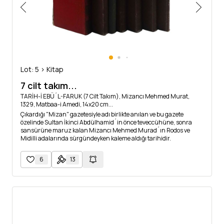
Lot: 5 > Kitap
7 cilt takım...
TARİH-İ EBÜ´L-FARUK (7 Cilt Takım), Mizancı Mehmed Murat,
1329, Matbaa-i Amedi, 14x20 cm...
Çıkardığı "Mizan" gazetesiyle adı birlikte anılan ve bu gazete
özelinde Sultan İkinci Abdülhamid´in önce teveccühüne, sonra
sansürüne maruz kalan Mizancı Mehmed Murad´ın Rodos ve
Midilli adalarında sürgündeyken kaleme aldığı tarihidir.
6
13