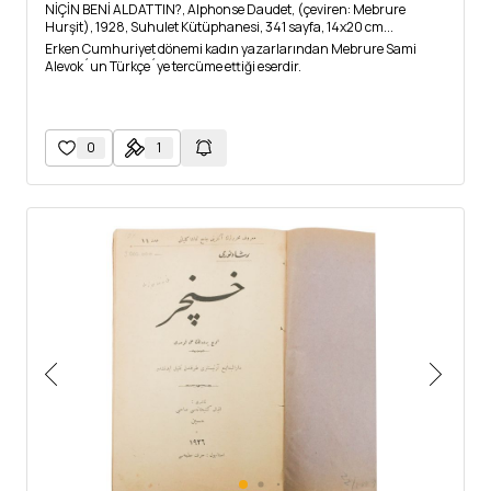
NİÇİN BENİ ALDATTIN?, Alphonse Daudet, (çeviren: Mebrure
Hurşit), 1928, Suhulet Kütüphanesi, 341 sayfa, 14x20 cm...
Erken Cumhuriyet dönemi kadın yazarlarından Mebrure Sami
Alevok´un Türkçe´ye tercüme ettiği eserdir.
0
1