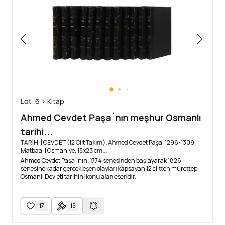
Lot: 6 > Kitap
Ahmed Cevdet Paşa´nın meşhur Osmanlı
tarihi...
TARİH-İ CEVDET (12 Cilt Takım), Ahmed Cevdet Paşa, 1296-1309,
Matbaa-i Osmaniye, 15x23 cm...
Ahmed Cevdet Paşa´nın, 1774 senesinden başlayarak 1826
senesine kadar gerçekleşen olayları kapsayan 12 ciltten mürettep
Osmanlı Devleti tarihini konu alan eseridir.
17
15