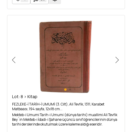
Lot: 8 > Kitap
FEZLEKE-İ TARİH-İ UMUMİ (3. Cilt), Ali Tevfik, 1311, Karabet
Matbaası, 194 sayfa, 12x18 cm...
Mekteb-i Umumi Tarih-i Umumi (dünya tarihi) muallimi Ali Tevfik
Bey´in Mekteb-i İdadi-i Şahane üçüncü sınıf öğrencilerinin dünya
tarihi derslerinde okutulmak üzere kaleme aldığı eseridir.