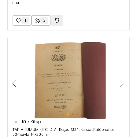
eseri...
1
2
Lot: 10 > Kitap
TARİH-İ UMUMİ (3. Cilt), Ali Reşad, 1334, Kanaat Kütüphanesi,
504 sayfa, 14x20 cm...