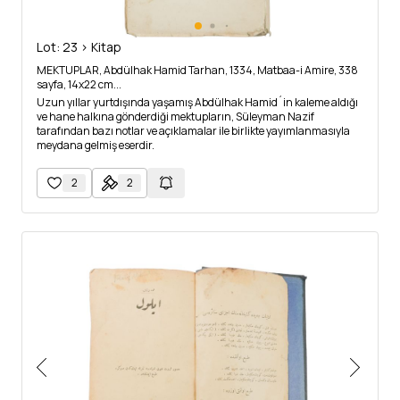
Lot: 23 > Kitap
MEKTUPLAR, Abdülhak Hamid Tarhan, 1334, Matbaa-i Amire, 338
sayfa, 14x22 cm...
Uzun yıllar yurtdışında yaşamış Abdülhak Hamid´in kaleme aldığı
ve hane halkına gönderdiği mektupların, Süleyman Nazif
tarafından bazı notlar ve açıklamalar ile birlikte yayımlanmasıyla
meydana gelmiş eserdir.
2
2