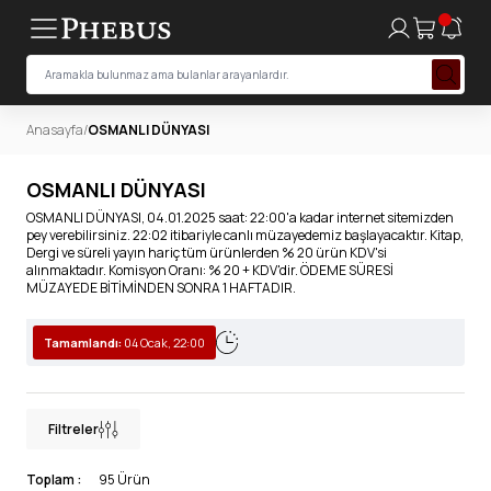
Anasayfa
/
OSMANLI DÜNYASI
OSMANLI DÜNYASI
OSMANLI DÜNYASI, 04.01.2025 saat: 22:00'a kadar internet sitemizden
pey verebilirsiniz. 22:02 itibariyle canlı müzayedemiz başlayacaktır. Kitap,
Dergi ve süreli yayın hariç tüm ürünlerden % 20 ürün KDV'si
alınmaktadır. Komisyon Oranı: % 20 + KDV'dir. ÖDEME SÜRESİ
MÜZAYEDE BİTİMİNDEN SONRA 1 HAFTADIR.
Tamamlandı:
04 Ocak, 22:00
Filtreler
Toplam :
95 Ürün