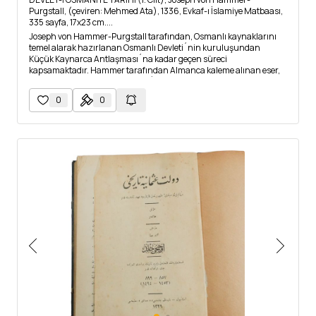
Purgstall, (çeviren: Mehmed Ata), 1336, Evkaf-ı İslamiye Matbaası,
335 sayfa, 17x23 cm....
Joseph von Hammer-Purgstall tarafından, Osmanlı kaynaklarını
temel alarak hazırlanan Osmanlı Devleti´nin kuruluşundan
Küçük Kaynarca Antlaşması´na kadar geçen süreci
kapsamaktadır. Hammer tarafından Almanca kaleme alınan eser,
Mehmed Ata tarafından Türkçe´ye tercüme edilmiştir.
0
0