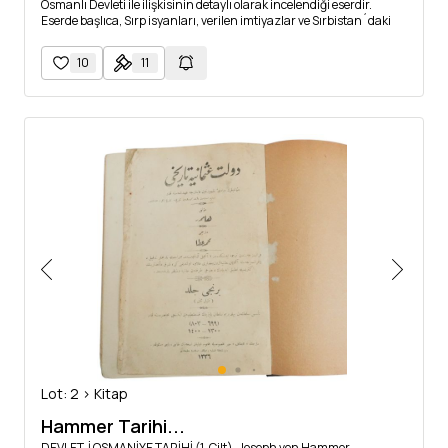
Osmanlı Devleti ile ilişkisinin detaylı olarak incelendiği eserdir.
Eserde başlıca, Sırp isyanları, verilen imtiyazlar ve Sırbistan´daki
müslüman ahalisinin durumu hakkında bilgiler verilmektedir.
10
11
Lot: 2 > Kitap
Hammer Tarihi...
DEVLET-İ OSMANİYE TARİHİ (1. Cilt), Joseph von Hammer-