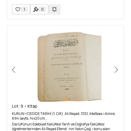
1
0
Lot: 9 > Kitap
KURUN-I CEDİDE TARİHİ (1. Cilt), Ali Reşad, 1332, Matbaa-i Amire,
694 sayfa, 14x20 cm...
Darülfünun Edebiyat Fakültesi Tarih ve Coğrafya Fakültesi
öğretmenlerinden Ali Reşad Efendi´nin Yakın Çağ´ı konu alan