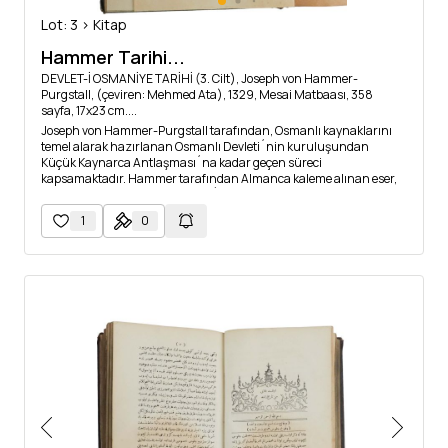
Lot: 3 > Kitap
Hammer Tarihi...
DEVLET-İ OSMANİYE TARİHİ (3. Cilt), Joseph von Hammer-
Purgstall, (çeviren: Mehmed Ata), 1329, Mesai Matbaası, 358
sayfa, 17x23 cm....
Joseph von Hammer-Purgstall tarafından, Osmanlı kaynaklarını
temel alarak hazırlanan Osmanlı Devleti´nin kuruluşundan
Küçük Kaynarca Antlaşması´na kadar geçen süreci
kapsamaktadır. Hammer tarafından Almanca kaleme alınan eser,
Mehmed Ata tarafından Türkçe´ye tercüme edilmiştir.
1
0