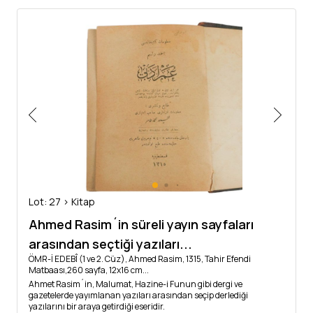
Lot: 27 > Kitap
Ahmed Rasim´in süreli yayın sayfaları
arasından seçtiği yazıları...
ÖMR-İ EDEBÎ (1 ve 2. Cüz), Ahmed Rasim, 1315, Tahir Efendi
Matbaası,260 sayfa, 12x16 cm...
Ahmet Rasim´in, Malumat, Hazine-i Funun gibi dergi ve
gazetelerde yayımlanan yazıları arasından seçip derlediği
yazılarını bir araya getirdiği eseridir.