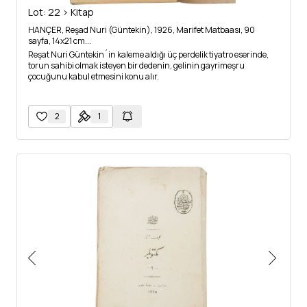
Lot: 22 > Kitap
HANÇER, Reşad Nuri (Güntekin), 1926, Marifet Matbaası, 90
sayfa, 14x21 cm...
Reşat Nuri Güntekin´in kaleme aldığı üç perdelik tiyatro eserinde,
torun sahibi olmak isteyen bir dedenin, gelinin gayrimeşru
çocuğunu kabul etmesini konu alır.
2
1