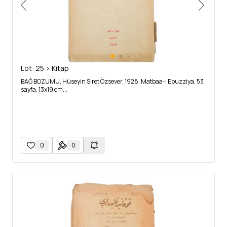
Lot: 25 > Kitap
BAĞ BOZUMU, Hüseyin Siret Özsever, 1928, Matbaa-i Ebuzziya, 53
sayfa, 13x19 cm...
0
0