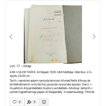
Lot: 17 > Kitap
ASR-I HAZIR TARİHİ, Ali Reşad, 1926, Milli Matbaa, İstanbul, 474
sayfa, 23x15 cm...
Tarih-i sevdiren adam namıyla tanınan Ahmed Refik Altınay ile
birlikte dönemin ünlü tarihçi yazarları arasında sayılan, Darü´l-
muallimin Aliyye Mektebi müdürü ve Mekteb-i Mülkiye´de tarih-i
osmani öğretmenliği yapan Ali Reşad Bey´in kaleme aldığı, 1789 ile
1912 seneleri arasında dünya üzerinde meydana gelen tarihi
olayları inceleyen ve Mekteb-i Sultani´de ders kitabı olarak
2
3
kullanılan eserdir.