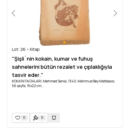
Lot: 26 > Kitap
"Şişli´nin kokain, kumar ve fuhuş
sahnelerini bütün rezalet ve çıplaklığıyla
tasvir eder."
KOKAİN FACİALARI, Mehmed Senai, 1340, Mahmud Bey Matbaası,
56 sayfa, 15x22 cm...
11
11