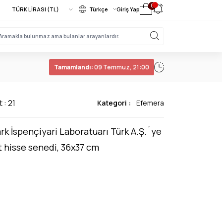
0
Türkçe
Giriş Yap
Tamamlandı:
09 Temmuz, 21:00
 : 21
Kategori :
Efemera
rk İspençiyari Laboratuarı Türk A.Ş.´ye
t hisse senedi, 36x37 cm