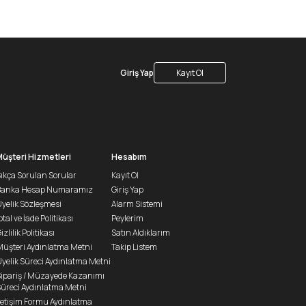
Giriş Yap
Kayıt Ol
Müşteri Hizmetleri
Hesabım
ıkça Sorulan Sorular
Kayıt Ol
Banka Hesap Numaramız
Giriş Yap
yelik Sözleşmesi
Alarm Sistemi
ptal ve İade Politikası
Peylerim
izlilik Politikası
Satın Aldıklarım
üşteri Aydınlatma Metni
Takip Listem
yelik Süreci Aydınlatma Metni
ipariş / Müzayede Kazanımı
üreci Aydınlatma Metni
letişim Formu Aydınlatma