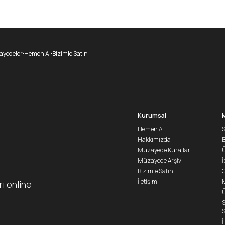
yedeler
Hemen Al
Bizimle Satın
Kurumsal
Hemen Al
S
Hakkımızda
Müzayede Kuralları
Ü
Müzayede Arşivi
İ
Bizimle Satın
G
İletişim
M
rı online
Ü
S
S
İ