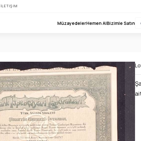
I
İLETIŞIM
Müzayedeler
Hemen Al
Bizimle Satın
Lot
Şa
ai