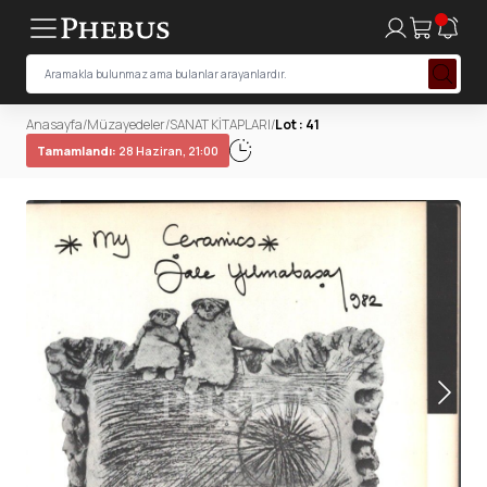
Anasayfa
/
Müzayedeler
/
SANAT KİTAPLARI
/
Lot : 41
Tamamlandı:
28 Haziran, 21:00