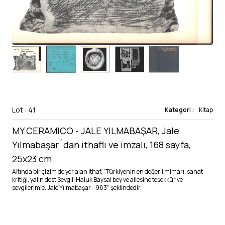
Lot : 41
Kategori :
Kitap
MY CERAMICO - JALE YILMABAŞAR, Jale
Yılmabaşar´dan ithaflı ve imzalı, 168 sayfa,
25x23 cm
Altında bir çizim de yer alan ithaf, "Türkiyenin en değerli mimarı, sanat
kritiği, yalın dost Sevgili Haluk Baysal bey ve ailesine teşekkür ve
sevgilerimle. Jale Yılmabaşar - 983" şeklindedir.