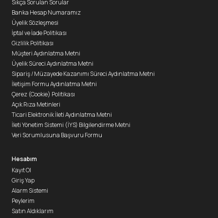
Sıkça Sorulan Sorular
Banka Hesap Numaramız
Üyelik Sözleşmesi
İptal ve İade Politikası
Gizlilik Politikası
Müşteri Aydınlatma Metni
Üyelik Süreci Aydınlatma Metni
Sipariş / Müzayede Kazanımı Süreci Aydınlatma Metni
İletişim Formu Aydınlatma Metni
Çerez (Cookie) Politikası
Açık Rıza Metinleri
Ticari Elektronik İleti Aydınlatma Metni
İleti Yönetim Sistemi (İYS) Bilgilendirme Metni
Veri Sorumlusuna Başvuru Formu
Hesabım
Kayıt Ol
Giriş Yap
Alarm Sistemi
Peylerim
Satın Aldıklarım