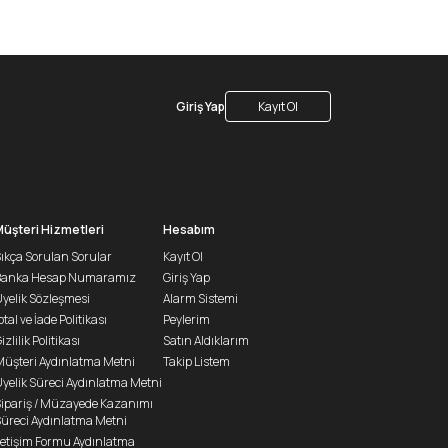
Giriş Yap
Kayıt Ol
Müşteri Hizmetleri
Hesabım
ıkça Sorulan Sorular
Kayıt Ol
Banka Hesap Numaramız
Giriş Yap
yelik Sözleşmesi
Alarm Sistemi
ptal ve İade Politikası
Peylerim
izlilik Politikası
Satın Aldıklarım
üşteri Aydınlatma Metni
Takip Listem
yelik Süreci Aydınlatma Metni
ipariş / Müzayede Kazanımı
üreci Aydınlatma Metni
letişim Formu Aydınlatma