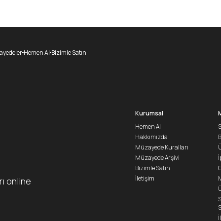
yedeler
Hemen Al
Bizimle Satın
Kurumsal
Hemen Al
S
Hakkımızda
Müzayede Kuralları
Ü
Müzayede Arşivi
İ
Bizimle Satın
G
İletişim
M
rı online
Ü
S
S
İ