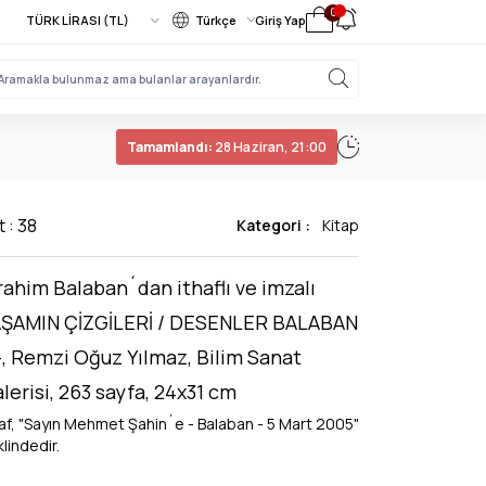
0
Türkçe
Giriş Yap
Tamamlandı:
28 Haziran, 21:00
t : 38
Kategori :
Kitap
rahim Balaban´dan ithaflı ve imzalı
AŞAMIN ÇİZGİLERİ / DESENLER BALABAN
-, Remzi Oğuz Yılmaz, Bilim Sanat
lerisi, 263 sayfa, 24x31 cm
haf, "Sayın Mehmet Şahin´e - Balaban - 5 Mart 2005"
lindedir.