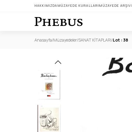
HAKKIMIZDA
MÜZAYEDE KURALLARI
MÜZAYEDE ARŞIV
Anasayfa
/
Müzayedeler
/
SANAT KİTAPLARI
/
Lot : 38