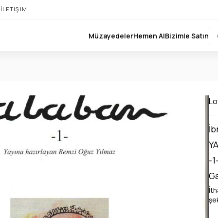
I
İLETIŞIM
Müzayedeler
Hemen Al
Bizimle Satın
Lo
İb
Y
-1
Ga
İt
şek