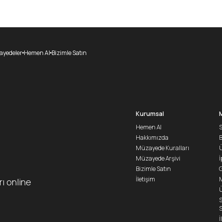
yedeler
Hemen Al
Bizimle Satın
Kurumsal
Hemen Al
S
Hakkımızda
Müzayede Kuralları
Ü
Müzayede Arşivi
İ
Bizimle Satın
G
İletişim
M
rı online
Ü
S
S
İ