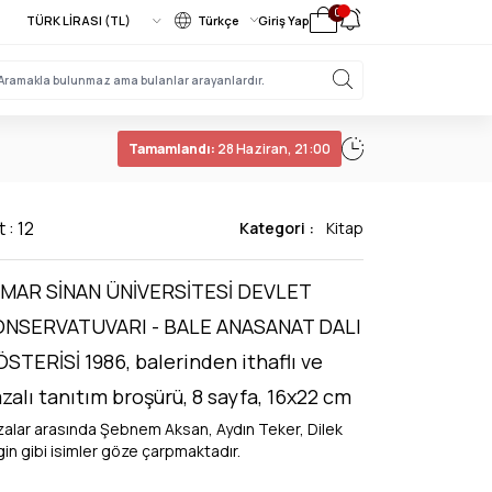
0
Türkçe
Giriş Yap
Tamamlandı:
28 Haziran, 21:00
 : 12
Kategori :
Kitap
İMAR SİNAN ÜNİVERSİTESİ DEVLET
ONSERVATUVARI - BALE ANASANAT DALI
STERİSİ 1986, balerinden ithaflı ve
zalı tanıtım broşürü, 8 sayfa, 16x22 cm
zalar arasında Şebnem Aksan, Aydın Teker, Dilek
gin gibi isimler göze çarpmaktadır.