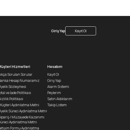
Giriş Yap
Kayıt Ol
Müşteri Hizmetleri
Hesabım
ıkça Sorulan Sorular
Kayıt Ol
Banka Hesap Numaramız
Giriş Yap
yelik Sözleşmesi
Alarm Sistemi
ptal ve İade Politikası
Peylerim
izlilik Politikası
Satın Aldıklarım
üşteri Aydınlatma Metni
Takip Listem
yelik Süreci Aydınlatma Metni
ipariş / Müzayede Kazanımı
üreci Aydınlatma Metni
letişim Formu Aydınlatma