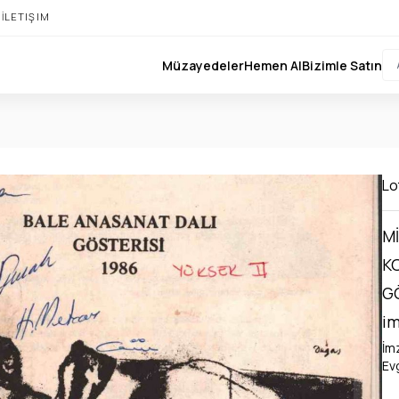
I
İLETIŞIM
Müzayedeler
Hemen Al
Bizimle Satın
Lot
M
K
GÖ
im
İm
Ev