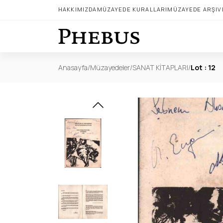
HAKKIMIZDA
MÜZAYEDE KURALLARI
MÜZAYEDE ARŞIV
Anasayfa
/
Müzayedeler
/
SANAT KİTAPLARI
/
Lot : 12