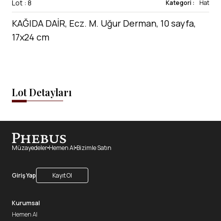
Lot : 8
Kategori :
Hat
KAĞIDA DAİR, Ecz. M. Uğur Derman, 10 sayfa,
17x24 cm
Lot Detayları
Müzayedeler
Hemen Al
Bizimle Satın
Giriş Yap
Kayıt Ol
Kurumsal
Hemen Al