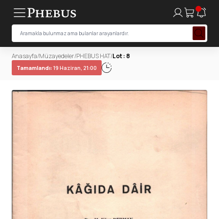
Anasayfa
/
Müzayedeler
/
PHEBUS HAT
/
Lot : 8
Tamamlandı:
19 Haziran, 21:00