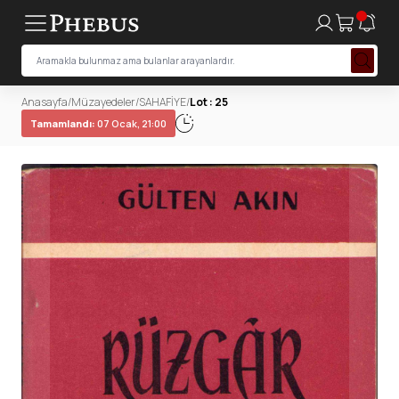
Anasayfa
/
Müzayedeler
/
SAHAFİYE
/
Lot : 25
Tamamlandı:
07 Ocak, 21:00