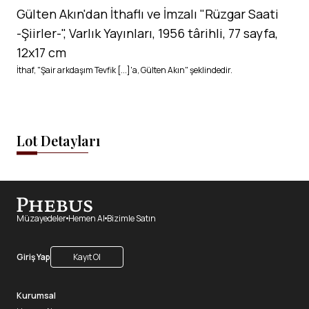
Gülten Akın'dan İthaflı ve İmzalı "Rüzgar Saati
-Şiirler-", Varlık Yayınları, 1956 târihli, 77 sayfa,
12x17 cm
İthaf, "Şair arkdaşım Tevfik [...]'a, Gülten Akın" şeklindedir.
Lot Detayları
Müzayedeler
Hemen Al
Bizimle Satın
Giriş Yap
Kayıt Ol
Kurumsal