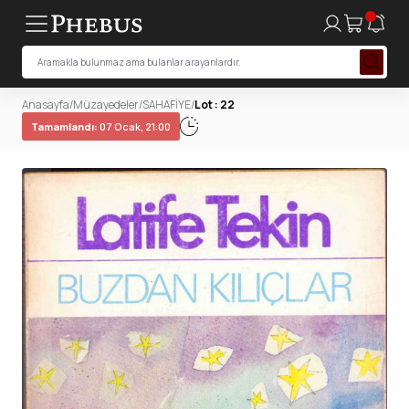
Anasayfa
/
Müzayedeler
/
SAHAFİYE
/
Lot : 22
Tamamlandı:
07 Ocak, 21:00