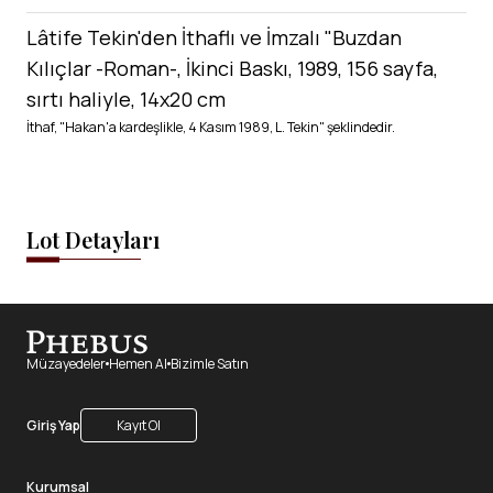
Lâtife Tekin'den İthaflı ve İmzalı "Buzdan
Kılıçlar -Roman-, İkinci Baskı, 1989, 156 sayfa,
sırtı haliyle, 14x20 cm
İthaf, "Hakan'a kardeşlikle, 4 Kasım 1989, L. Tekin" şeklindedir.
Lot Detayları
Müzayedeler
Hemen Al
Bizimle Satın
Giriş Yap
Kayıt Ol
Kurumsal