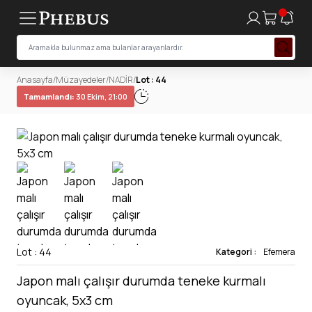
Anasayfa
/
Müzayedeler
/
NADİR
/
Lot : 44
Tamamlandı:
30 Ekim, 21:00
Lot : 44
Kategori :
Efemera
Japon malı çalışır durumda teneke kurmalı
oyuncak, 5x3 cm