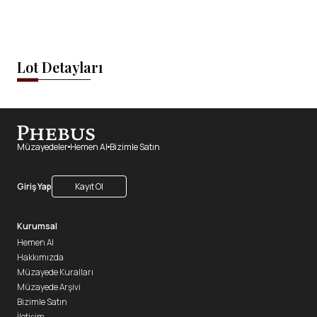
Lot Detayları
Müzayedeler
Hemen Al
Bizimle Satın
Giriş Yap
Kayıt Ol
Kurumsal
Hemen Al
Hakkımızda
Müzayede Kuralları
Müzayede Arşivi
Bizimle Satın
İletişim