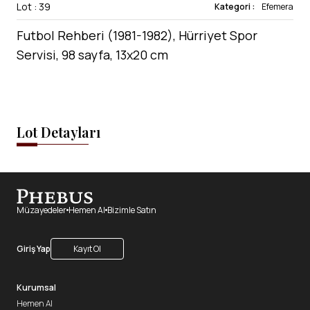
Lot : 39
Kategori :
Efemera
Futbol Rehberi (1981-1982), Hürriyet Spor
Servisi, 98 sayfa, 13x20 cm
Lot Detayları
Müzayedeler
Hemen Al
Bizimle Satın
Giriş Yap
Kayıt Ol
Kurumsal
Hemen Al