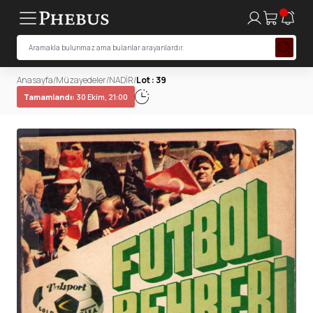
Anasayfa
/
Müzayedeler
/
NADİR
/
Lot : 39
Tamamlandı:
30 Ekim, 21:00