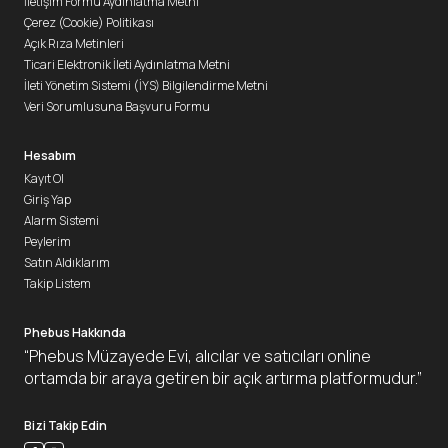
İletişim Formu Aydınlatma Metni
Çerez (Cookie) Politikası
Açık Rıza Metinleri
Ticari Elektronik İleti Aydınlatma Metni
İleti Yönetim Sistemi (İYS) Bilgilendirme Metni
Veri Sorumlusuna Başvuru Formu
Hesabım
Kayıt Ol
Giriş Yap
Alarm Sistemi
Peylerim
Satın Aldıklarım
Takip Listem
Phebus Hakkında
“Phebus Müzayede Evi, alıcılar ve satıcıları online
ortamda bir araya getiren bir açık artırma platformudur.”
Bizi Takip Edin