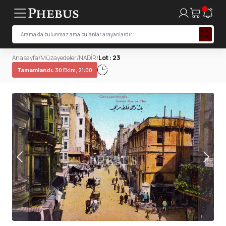
Anasayfa
/
Müzayedeler
/
NADİR
/
Lot : 23
Tamamlandı:
30 Ekim, 21:00