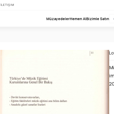
I
İLETIŞIM
Müzayedeler
Hemen Al
Bizimle Satın
Lot
Mü
im
20