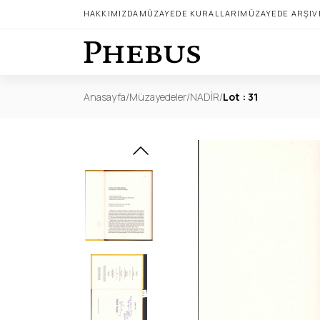
HAKKIMIZDA
MÜZAYEDE KURALLARI
MÜZAYEDE ARŞIV
Anasayfa
/
Müzayedeler
/
NADİR
/
Lot : 31