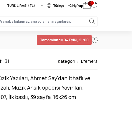
0
Türkçe
Giriş Yap
Tamamlandı:
04 Eylül, 21:00
 : 31
Kategori :
Efemera
zik Yazıları, Ahmet Say'dan ithaflı ve
zalı, Müzik Ansiklopedisi Yayınları,
07, İlk baskı, 39 sayfa, 16x26 cm