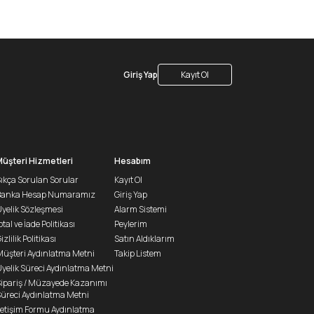
Giriş Yap
Kayıt Ol
Müşteri Hizmetleri
Hesabım
ıkça Sorulan Sorular
Kayıt Ol
Banka Hesap Numaramız
Giriş Yap
yelik Sözleşmesi
Alarm Sistemi
ptal ve İade Politikası
Peylerim
izlilik Politikası
Satın Aldıklarım
üşteri Aydınlatma Metni
Takip Listem
yelik Süreci Aydınlatma Metni
ipariş / Müzayede Kazanımı
üreci Aydınlatma Metni
letişim Formu Aydınlatma