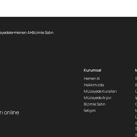
yedeler
Hemen Al
Bizimle Satın
Kurumsal
Hemen Al
S
Hakkımızda
Müzayede Kuralları
Ü
Müzayede Arşivi
İ
Bizimle Satın
G
İletişim
M
rı online
Ü
S
S
İ