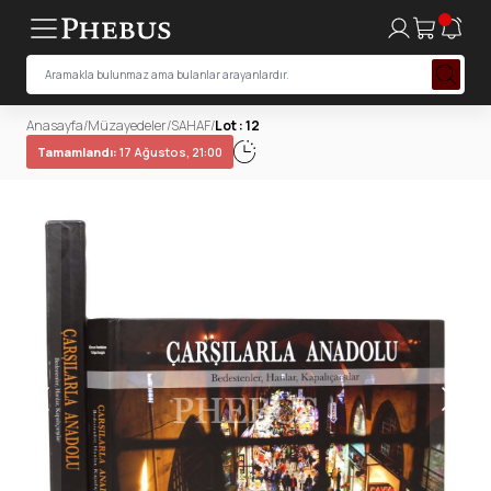
Anasayfa
/
Müzayedeler
/
SAHAF
/
Lot : 12
Tamamlandı:
17 Ağustos, 21:00