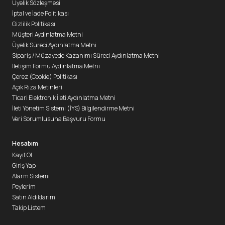
Üyelik Sözleşmesi
İptal ve İade Politikası
Gizlilik Politikası
Müşteri Aydınlatma Metni
Üyelik Süreci Aydınlatma Metni
Sipariş / Müzayede Kazanımı Süreci Aydınlatma Metni
İletişim Formu Aydınlatma Metni
Çerez (Cookie) Politikası
Açık Rıza Metinleri
Ticari Elektronik İleti Aydınlatma Metni
İleti Yönetim Sistemi (İYS) Bilgilendirme Metni
Veri Sorumlusuna Başvuru Formu
Hesabım
Kayıt Ol
Giriş Yap
Alarm Sistemi
Peylerim
Satın Aldıklarım
Takip Listem