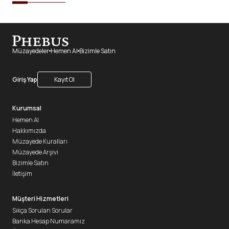
Müzayedeler
Hemen Al
Bizimle Satın
Giriş Yap
Kayıt Ol
Kurumsal
Hemen Al
Hakkımızda
Müzayede Kuralları
Müzayede Arşivi
Bizimle Satın
İletişim
Müşteri Hizmetleri
Sıkça Sorulan Sorular
Banka Hesap Numaramız