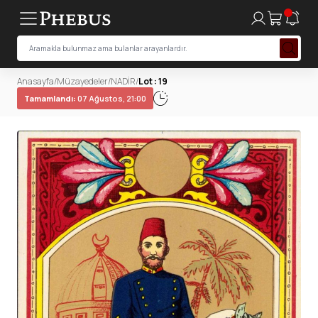
Anasayfa
/
Müzayedeler
/
NADİR
/
Lot : 19
Tamamlandı:
07 Ağustos, 21:00