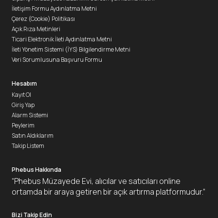
İletişim Formu Aydınlatma Metni
Çerez (Cookie) Politikası
Açık Rıza Metinleri
Ticari Elektronik İleti Aydınlatma Metni
İleti Yönetim Sistemi (İYS) Bilgilendirme Metni
Veri Sorumlusuna Başvuru Formu
Hesabım
Kayıt Ol
Giriş Yap
Alarm Sistemi
Peylerim
Satın Aldıklarım
Takip Listem
Phebus Hakkında
“Phebus Müzayede Evi, alıcılar ve satıcıları online
ortamda bir araya getiren bir açık artırma platformudur.”
Bizi Takip Edin