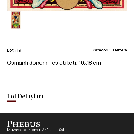
Lot : 19
Kategori :
Efemera
Osmanlı dönemi fes etiketi, 10x18 cm
Lot Detayları
Müzayedeler
Hemen Al
Bizimle Satın