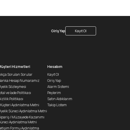
Giriş Yap
Kayıt Ol
Müşteri Hizmetleri
Hesabım
ıkça Sorulan Sorular
Kayıt Ol
Banka Hesap Numaramız
Giriş Yap
yelik Sözleşmesi
Alarm Sistemi
ptal ve İade Politikası
Peylerim
izlilik Politikası
Satın Aldıklarım
üşteri Aydınlatma Metni
Takip Listem
yelik Süreci Aydınlatma Metni
ipariş / Müzayede Kazanımı
üreci Aydınlatma Metni
letişim Formu Aydınlatma