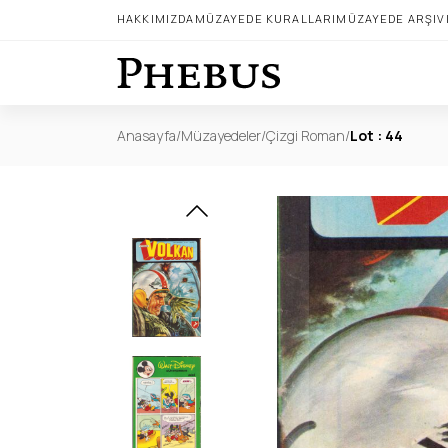
HAKKIMIZDA
MÜZAYEDE KURALLARI
MÜZAYEDE ARŞIV
Anasayfa
/
Müzayedeler
/
Çizgi Roman
/
Lot : 44