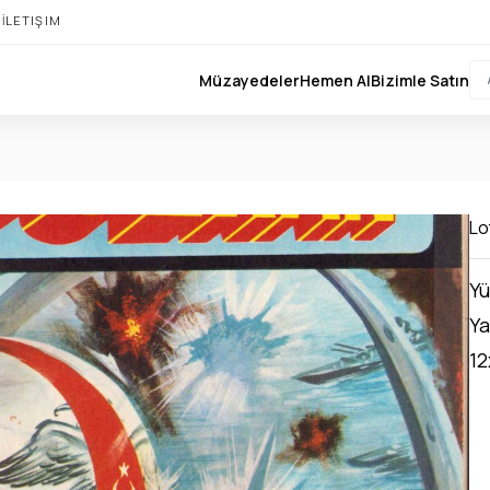
I
İLETIŞIM
Müzayedeler
Hemen Al
Bizimle Satın
Lo
Yü
Ya
12