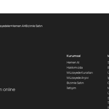
yedeler
Hemen Al
Bizimle Satın
Kurumsal
Hemen Al
S
Hakkımızda
Müzayede Kuralları
Ü
Müzayede Arşivi
İ
Bizimle Satın
G
İletişim
M
rı online
Ü
S
S
İ