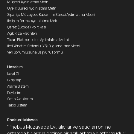
Müşteri Aydınlatma Metni
Üyelik Süreci Aydınlatma Metni
Sipariş / Müzayede Kazanımı Süreci Aydınlatma Metni
İletişim Formu Aydınlatma Metni
Çerez (Cookie) Politikası
Açık Rıza Metinleri
Ticari Elektronik İleti Aydınlatma Metni
İleti Yönetim Sistemi (İYS) Bilgilendirme Metni
Veri Sorumlusuna Başvuru Formu
Hesabım
Kayıt Ol
Giriş Yap
Alarm Sistemi
Peylerim
Satın Aldıklarım
Takip Listem
Phebus Hakkında
“Phebus Müzayede Evi, alıcılar ve satıcıları online
ortamda bir araya getiren bir açık artırma platformudur.”