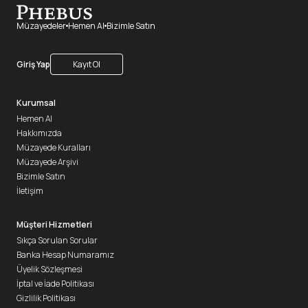
Müzayedeler
Hemen Al
Bizimle Satın
Giriş Yap
Kayıt Ol
Kurumsal
Hemen Al
Hakkımızda
Müzayede Kuralları
Müzayede Arşivi
Bizimle Satın
İletişim
Müşteri Hizmetleri
Sıkça Sorulan Sorular
Banka Hesap Numaramız
Üyelik Sözleşmesi
İptal ve İade Politikası
Gizlilik Politikası