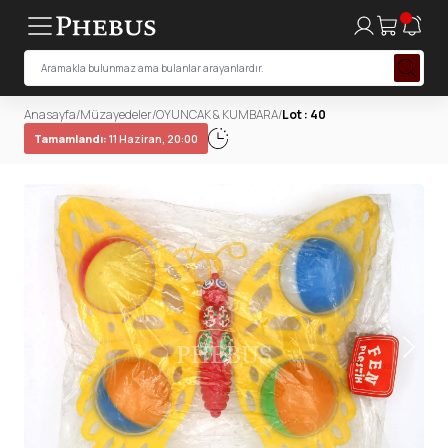
Anasayfa
/
Müzayedeler
/
OYUNCAK & KUMBARA
/
Lot : 40
Tamamlandı:
11 Haziran, 20:00