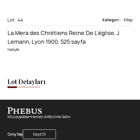
Lot : 44
Kategori :
Kitap
La Mera des Chrétiens Reine De L'église, J.
Lemann, Lyon 1900, 525 sayfa
Haliyle
Lot Detayları
Müzayedeler
Hemen Al
Bizimle Satın
Giriş Yap
Kayıt Ol