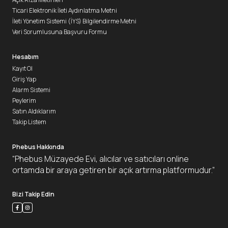
Ticari Elektronik İleti Aydınlatma Metni
İleti Yönetim Sistemi (İYS) Bilgilendirme Metni
Veri Sorumlusuna Başvuru Formu
Hesabım
Kayıt Ol
Giriş Yap
Alarm Sistemi
Peylerim
Satın Aldıklarım
Takip Listem
Phebus Hakkında
“Phebus Müzayede Evi, alıcılar ve satıcıları online
ortamda bir araya getiren bir açık artırma platformudur.”
Bizi Takip Edin