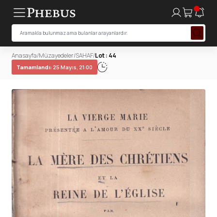
Anasayfa
/
Müzayedeler
/
SAHAF
/
Lot : 44
Tamamlandı:
25 Mayıs, 21:00