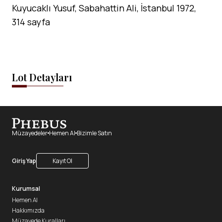
Kuyucaklı Yusuf, Sabahattin Ali, İstanbul 1972,
314 sayfa
Lot Detayları
Müzayedeler
Hemen Al
Bizimle Satın
Giriş Yap
Kayıt Ol
Kurumsal
Hemen Al
Hakkımızda
Müzayede Kuralları