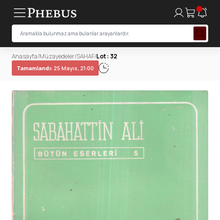
Anasayfa
/
Müzayedeler
/
SAHAF
/
Lot : 32
Tamamlandı:
25 Mayıs, 21:00