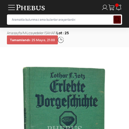
Anasayfa
/
Müzayedeler
/
SAHAF
/
Lot : 25
Tamamlandı:
25 Mayıs, 21:00