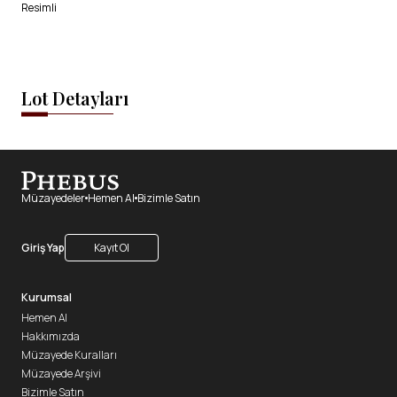
Resimli
Lot Detayları
Müzayedeler
Hemen Al
Bizimle Satın
Giriş Yap
Kayıt Ol
Kurumsal
Hemen Al
Hakkımızda
Müzayede Kuralları
Müzayede Arşivi
Bizimle Satın