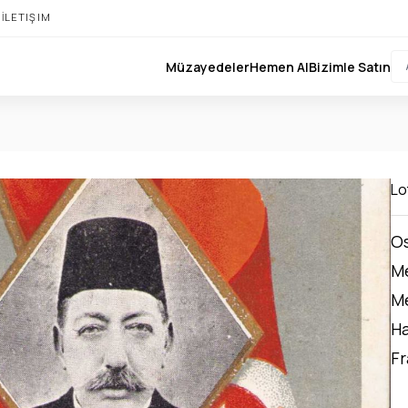
I
İLETIŞIM
Müzayedeler
Hemen Al
Bizimle Satın
Lo
Os
M
M
Ha
Fr