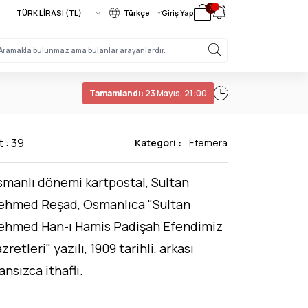
0
Türkçe
Giriş Yap
Tamamlandı:
23 Mayıs, 21:00
t : 39
Kategori :
Efemera
manlı dönemi kartpostal, Sultan
ehmed Reşad, Osmanlıca "Sultan
ehmed Han-ı Hamis Padişah Efendimiz
zretleri" yazılı, 1909 tarihli, arkası
ansızca ithaflı.