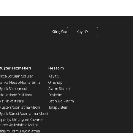
Giriş Yap
Kayıt Ol
Müşteri Hizmetleri
Hesabım
ıkça Sorulan Sorular
Kayıt Ol
Banka Hesap Numaramız
Giriş Yap
yelik Sözleşmesi
Alarm Sistemi
ptal ve İade Politikası
Peylerim
izlilik Politikası
Satın Aldıklarım
üşteri Aydınlatma Metni
Takip Listem
yelik Süreci Aydınlatma Metni
ipariş / Müzayede Kazanımı
üreci Aydınlatma Metni
letişim Formu Aydınlatma