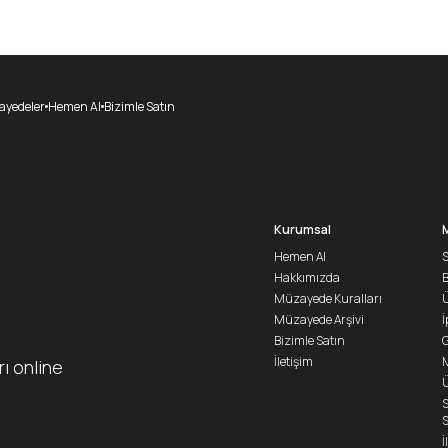
yedeler
Hemen Al
Bizimle Satın
Kurumsal
Hemen Al
S
Hakkımızda
Müzayede Kuralları
Ü
Müzayede Arşivi
İ
Bizimle Satın
G
İletişim
M
rı online
Ü
S
S
İ