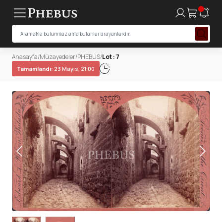
Anasayfa
/
Müzayedeler
/
PHEBUS
/
Lot : 7
Tamamlandı:
23 Mayıs, 21:00