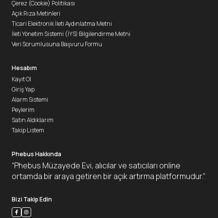
Çerez (Cookie) Politikası
Açık Rıza Metinleri
Ticari Elektronik İleti Aydınlatma Metni
İleti Yönetim Sistemi (İYS) Bilgilendirme Metni
Veri Sorumlusuna Başvuru Formu
Hesabım
Kayıt Ol
Giriş Yap
Alarm Sistemi
Peylerim
Satın Aldıklarım
Takip Listem
Phebus Hakkında
“Phebus Müzayede Evi, alıcılar ve satıcıları online
ortamda bir araya getiren bir açık artırma platformudur.”
Bizi Takip Edin